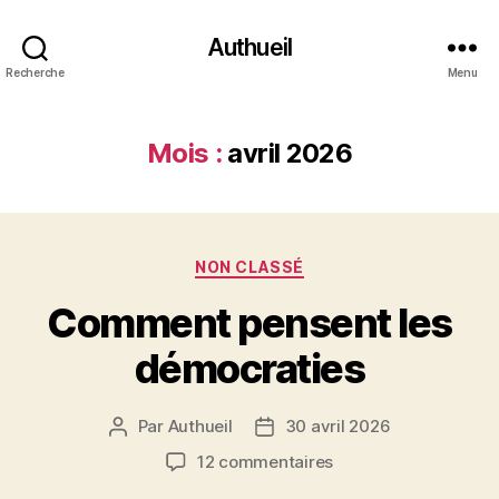
Authueil
Recherche
Menu
Mois :
avril 2026
Catégories
NON CLASSÉ
Comment pensent les
démocraties
Par
Authueil
30 avril 2026
Auteur
Date
de
de
sur
12 commentaires
l’article
l’article
Comment