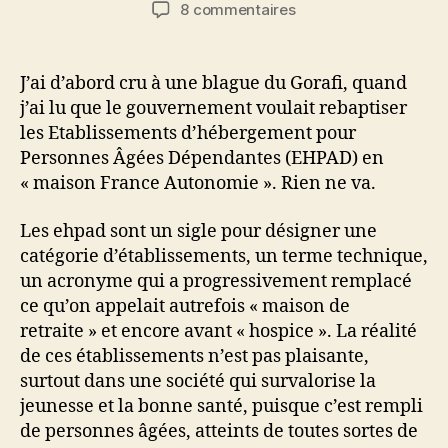
de
de
sur
8 commentaires
l’article
l’article
Changer
le
nom
J’ai d’abord cru à une blague du Gorafi, quand
ne
j’ai lu que le gouvernement voulait rebaptiser
change
les Etablissements d’hébergement pour
pas
Personnes Âgées Dépendantes (EHPAD) en
la
« maison France Autonomie ». Rien ne va.
réalité
Les ehpad sont un sigle pour désigner une
catégorie d’établissements, un terme technique,
un acronyme qui a progressivement remplacé
ce qu’on appelait autrefois « maison de
retraite » et encore avant « hospice ». La réalité
de ces établissements n’est pas plaisante,
surtout dans une société qui survalorise la
jeunesse et la bonne santé, puisque c’est rempli
de personnes âgées, atteints de toutes sortes de