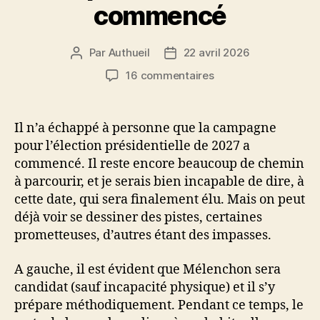
commencé
Par
Authueil
22 avril 2026
Auteur
Date
de
de
sur
16 commentaires
l’article
l’article
La
présidentielle
a
Il n’a échappé à personne que la campagne
commencé
pour l’élection présidentielle de 2027 a
commencé. Il reste encore beaucoup de chemin
à parcourir, et je serais bien incapable de dire, à
cette date, qui sera finalement élu. Mais on peut
déjà voir se dessiner des pistes, certaines
prometteuses, d’autres étant des impasses.
A gauche, il est évident que Mélenchon sera
candidat (sauf incapacité physique) et il s’y
prépare méthodiquement. Pendant ce temps, le