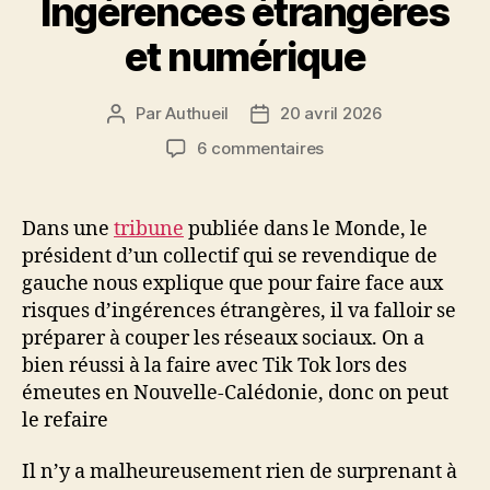
Ingérences étrangères
et numérique
Par
Authueil
20 avril 2026
Auteur
Date
de
de
sur
6 commentaires
l’article
l’article
Ingérences
étrangères
et
Dans une
tribune
publiée dans le Monde, le
numérique
président d’un collectif qui se revendique de
gauche nous explique que pour faire face aux
risques d’ingérences étrangères, il va falloir se
préparer à couper les réseaux sociaux. On a
bien réussi à la faire avec Tik Tok lors des
émeutes en Nouvelle-Calédonie, donc on peut
le refaire
Il n’y a malheureusement rien de surprenant à