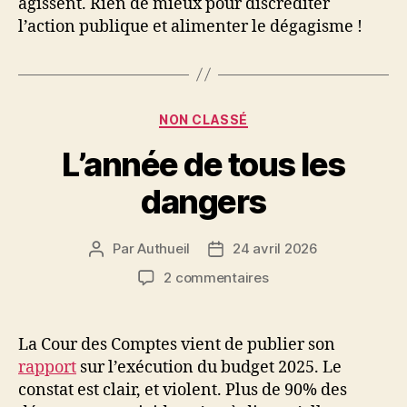
agissent. Rien de mieux pour discréditer
l’action publique et alimenter le dégagisme !
Catégories
NON CLASSÉ
L’année de tous les
dangers
Par
Authueil
24 avril 2026
Auteur
Date
de
de
sur
2 commentaires
l’article
l’article
L’année
de
tous
La Cour des Comptes vient de publier son
les
rapport
sur l’exécution du budget 2025. Le
dangers
constat est clair, et violent. Plus de 90% des