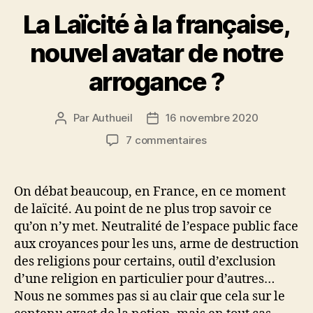
La Laïcité à la française,
nouvel avatar de notre
arrogance ?
Par
Authueil
16 novembre 2020
Auteur
Date
de
de
sur
7 commentaires
l’article
l’article
La
Laïcité
à
On débat beaucoup, en France, en ce moment
la
de laïcité. Au point de ne plus trop savoir ce
française,
qu’on n’y met. Neutralité de l’espace public face
nouvel
aux croyances pour les uns, arme de destruction
avatar
des religions pour certains, outil d’exclusion
de
d’une religion en particulier pour d’autres…
notre
arrogance
Nous ne sommes pas si au clair que cela sur le
?