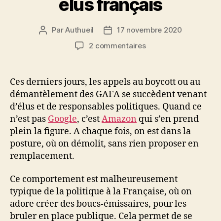
élus français
Par
Authueil
17 novembre 2020
Auteur
Date
de
de
sur
2 commentaires
l’article
l’article
L’irresponsabilité
des
élus
Ces derniers jours, les appels au boycott ou au
français
démantèlement des GAFA se succèdent venant
d’élus et de responsables politiques. Quand ce
n’est pas
Google
, c’est
Amazon
qui s’en prend
plein la figure. A chaque fois, on est dans la
posture, où on démolit, sans rien proposer en
remplacement.
Ce comportement est malheureusement
typique de la politique à la Française, où on
adore créer des boucs-émissaires, pour les
bruler en place publique. Cela permet de se