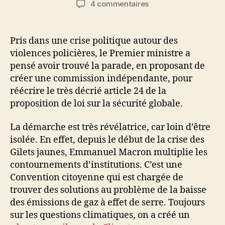
sur
4 commentaires
l’article
l’article
A
la
recherche
Pris dans une crise politique autour des
de
violences policières, le Premier ministre a
la
pensé avoir trouvé la parade, en proposant de
légitimité
créer une commission indépendante, pour
politique
réécrire le très décrié article 24 de la
perdue
proposition de loi sur la sécurité globale.
La démarche est très révélatrice, car loin d’être
isolée. En effet, depuis le début de la crise des
Gilets jaunes, Emmanuel Macron multiplie les
contournements d’institutions. C’est une
Convention citoyenne qui est chargée de
trouver des solutions au problème de la baisse
des émissions de gaz à effet de serre. Toujours
sur les questions climatiques, on a créé un