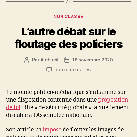
Catégories
NON CLASSÉ
L’autre débat sur le
floutage des policiers
Par
Authueil
18 novembre 2020
Auteur
Date
de
de
sur
7 commentaires
l’article
l’article
L’autre
débat
sur
Le monde politico-médiatique s’enflamme sur
le
une disposition contenue dans une
proposition
floutage
de loi
, dite « de sécurité globale », actuellement
des
discutée à l’Assemblée nationale.
policiers
Son article 24
impose
de flouter les images de