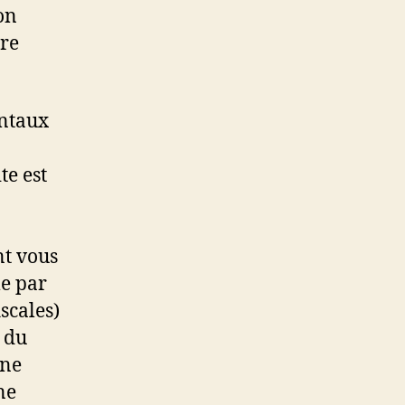
on
tre
entaux
te est
nt vous
me par
scales)
 du
 ne
ne