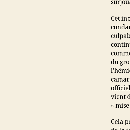
surjou
Cet in
condam
culpab
contin
comme 
du gro
l’hémi
camara
offici
vient 
« mise
Cela p