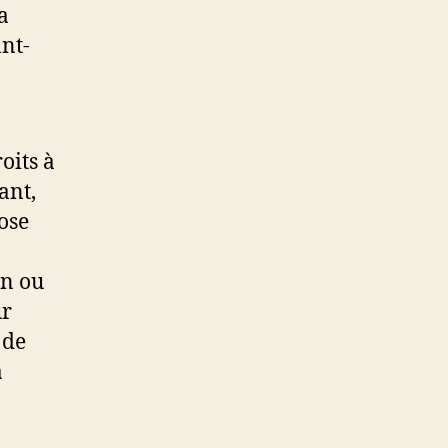
a
ant-
oits à
ant,
pose
on ou
ur
 de
a