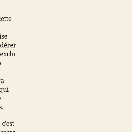
cette
ise
idérer
 exclu
s
ra
qui
e
s.
c’est