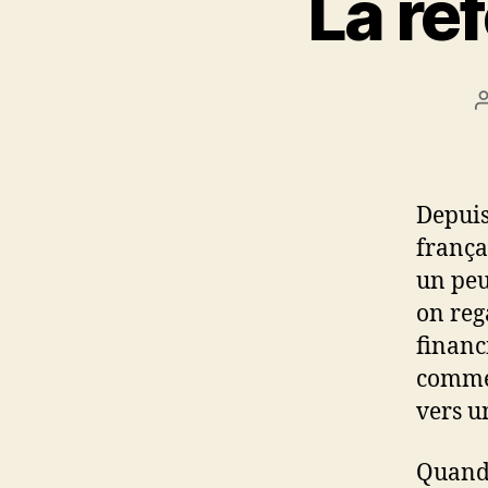
La ré
Depuis
françai
un peu
on reg
financ
comme 
vers u
Quand 