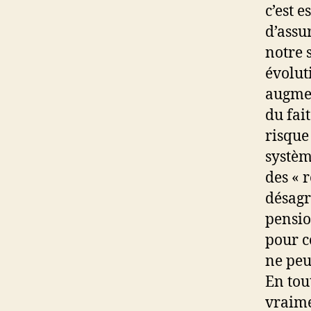
c’est 
d’assu
notre 
évolut
augmen
du fai
risque
systèm
des « r
désagr
pensio
pour c
ne peu
En tout
vraime