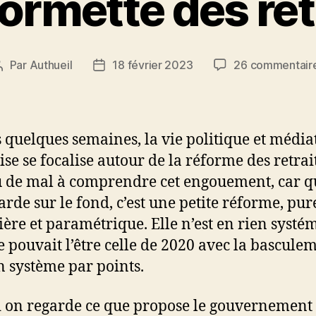
formette des ret
Par
Authueil
18 février 2023
26 commentair
Auteur
Date
de
de
l’article
l’article
 quelques semaines, la vie politique et média
se se focalise autour de la réforme des retraite
 de mal à comprendre cet engouement, car 
arde sur le fond, c’est une petite réforme, pu
ière et paramétrique. Elle n’est en rien systé
pouvait l’être celle de 2020 avec la bascule
n système par points.
on regarde ce que propose le gouvernement