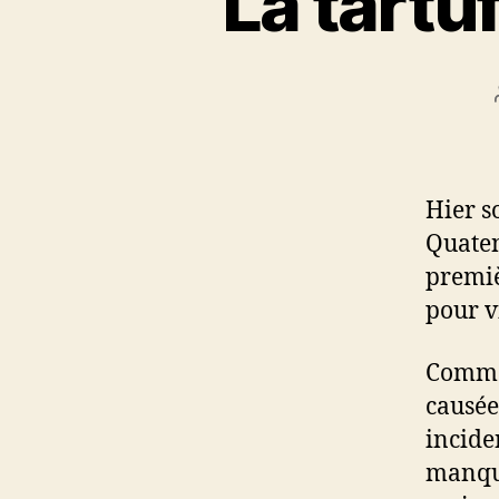
La tartu
Hier so
Quaten
premiè
pour v
Comme 
causée
incide
manqua