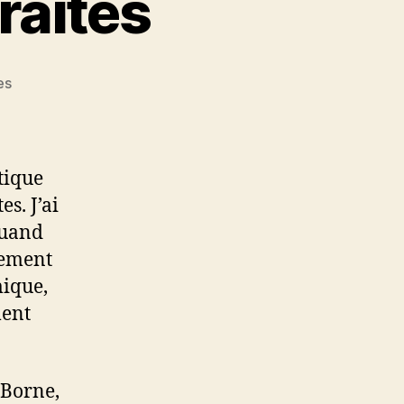
raites
sur
es
La
réformette
des
retraites
tique
s. J’ai
quand
rement
mique,
ment
 Borne,