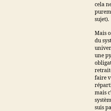
cela n
pureme
sujet).
Mais o
du sys
univer
une py
obliga
retrai
faire 
répart
mais c
systèm
suis pa