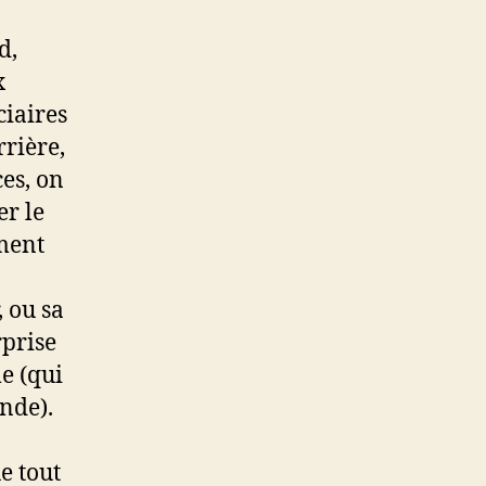
d,
x
ciaires
rrière,
es, on
er le
ement
 ou sa
rprise
e (qui
nde).
e tout