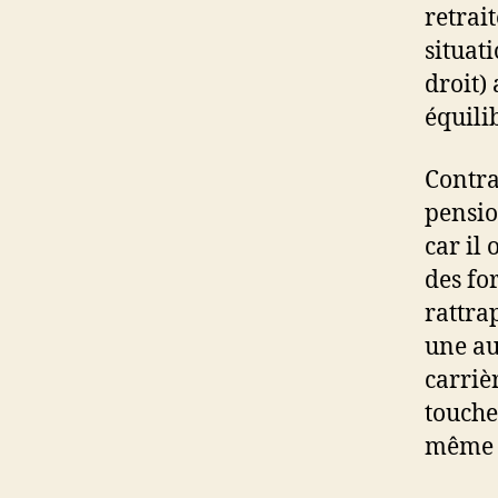
retrai
situat
droit)
équili
Contra
pensio
car il 
des fo
rattra
une au
carriè
toucher
même p