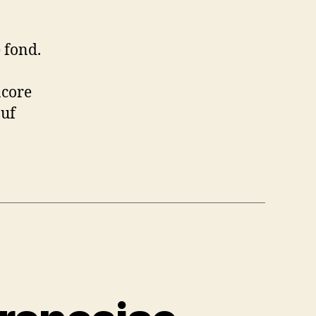
 fond.
ncore
ouf