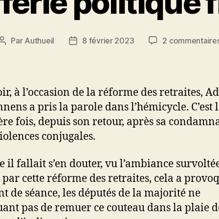
fferie politique 
Par
Authueil
8 février 2023
2 commentaire
Auteur
Date
de
de
l’article
l’article
ir, à l’occasion de la réforme des retraites, A
nens a pris la parole dans l’hémicycle. C’est 
re fois, depuis son retour, après sa condamn
iolences conjugales.
il fallait s’en douter, vu l’ambiance survolté
 par cette réforme des retraites, cela a provo
nt de séance, les députés de la majorité ne
nt pas de remuer ce couteau dans la plaie d