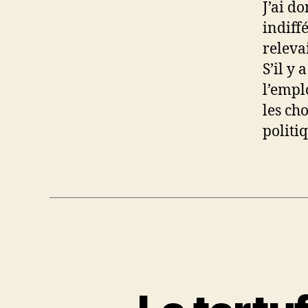
J’ai d
indiff
releva
S’il y
l’empl
les cho
politiq