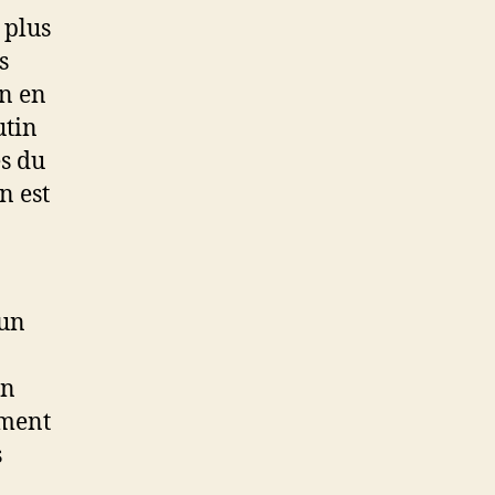
 plus
s
On en
utin
s du
n est
 un
un
ement
s