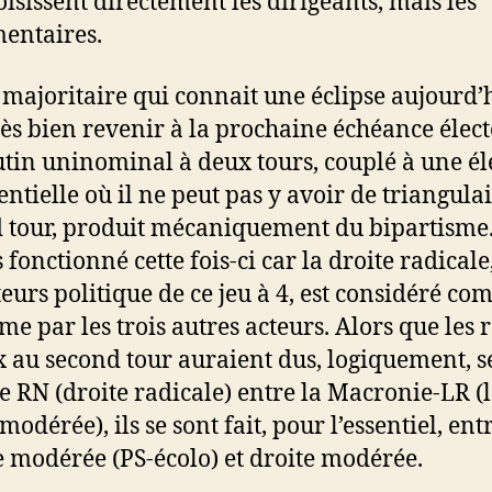
oisissent directement les dirigeants, mais les
entaires.
t majoritaire qui connait une éclipse aujourd’
rès bien revenir à la prochaine échéance élect
utin uninominal à deux tours, couplé à une él
entielle où il ne peut pas y avoir de triangula
 tour, produit mécaniquement du bipartisme.
 fonctionné cette fois-ci car la droite radicale
teurs politique de ce jeu à 4, est considéré c
ime par les trois autres acteurs. Alors que les 
x au second tour auraient dus, logiquement, se
le RN (droite radicale) entre la Macronie-LR (
modérée), ils se sont fait, pour l’essentiel, ent
 modérée (PS-écolo) et droite modérée.