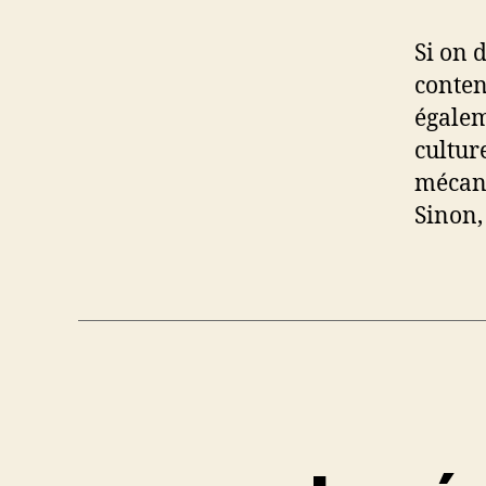
Si on d
conten
égalem
culture
mécani
Sinon,