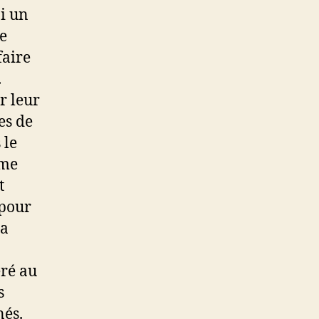
ai un
e
faire
.
r leur
es de
 le
ème
t
 pour
la
éré au
s
nés.