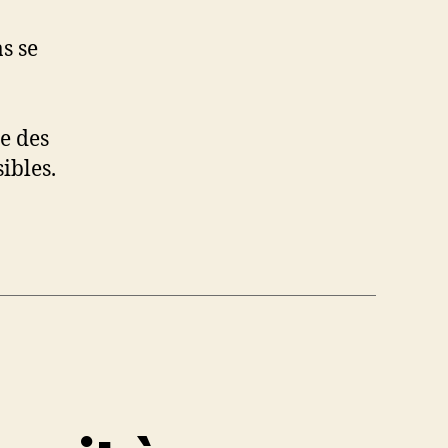
as se
re des
ibles.