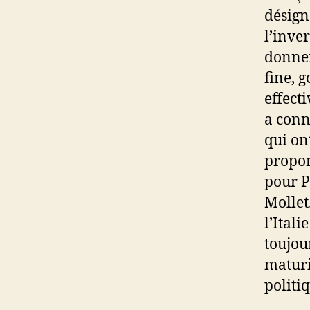
désign
l’inver
donnen
fine, 
effect
a conn
qui on
propor
pour P
Mollet
l’Ital
toujou
maturi
politiq