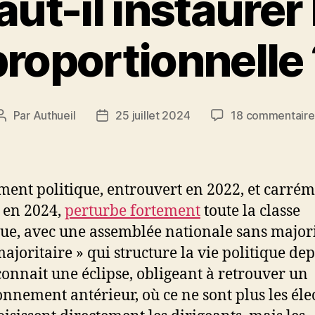
aut-il instaurer 
proportionnelle 
Par
Authueil
25 juillet 2024
18 commentaire
Auteur
Date
de
de
l’article
l’article
ent politique, entrouvert en 2022, et carré
 en 2024,
perturbe fortement
toute la classe
que, avec une assemblée nationale sans majori
majoritaire » qui structure la vie politique de
connait une éclipse, obligeant à retrouver un
onnement antérieur, où ce ne sont plus les éle