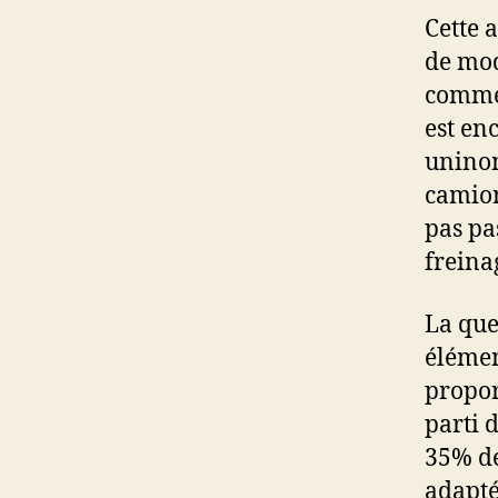
Cette 
de mod
comme 
est en
uninom
camion
pas pas
freina
La que
élémen
propor
parti 
35% de
adapté