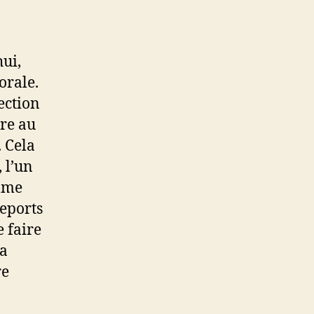
hui,
orale.
ection
ire au
 Cela
, l’un
omme
reports
 faire
la
re