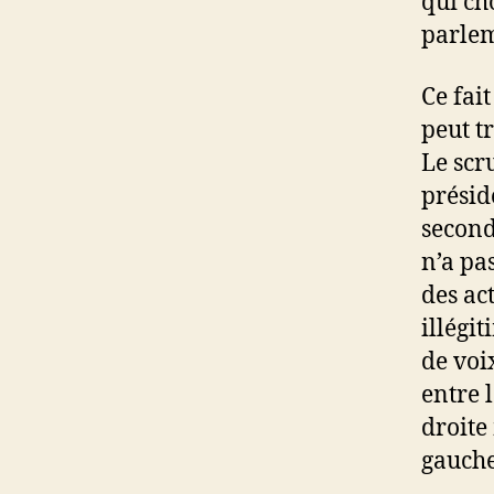
qui ch
parlem
Ce fai
peut t
Le scr
présid
second
n’a pas
des ac
illégit
de voi
entre 
droite 
gauche