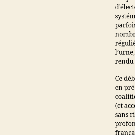
d’élec
systém
parfoi
nombre
réguli
l’urne,
rendu 
Ce déb
en pré
coaliti
(et ac
sans r
profon
frança