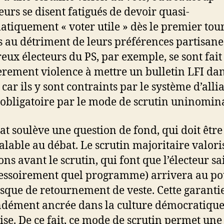
teurs se disent fatigués de devoir quasi-
atiquement « voter utile » dès le premier tour
s au détriment de leurs préférences partisane
ux électeurs du PS, par exemple, se sont fait
èrement violence à mettre un bulletin LFI da
 car ils y sont contraints par le système d’alli
obligatoire par le mode de scrutin uninomina
at soulève une question de fond, qui doit être
alable au débat. Le scrutin majoritaire valoris
ons avant le scrutin, qui font que l’électeur sa
cessoirement quel programme) arrivera au po
isque de retournement de veste. Cette garantie
dément ancrée dans la culture démocratiqu
ise. De ce fait, ce mode de scrutin permet une