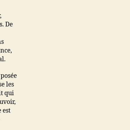
,
s. De
ns
ance,
l.
 posée
e les
it qui
uvoir,
 est
e