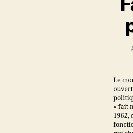
F
Le mom
ouvert
politi
« fait 
1962, 
foncti