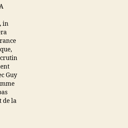
 A
, in
era
France
ique,
crutin
ient
ec Guy
comme
pas
 de la