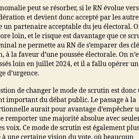
anomalie peut se résorber, si le RN évolue vers
ération et devient donc accepté par les autre
un partenaire acceptable du jeu électoral. 
core loin, et le risque est davantage que ce scr
inal ne permette au RN de s’emparer des clé
, à la faveur d’une poussée électorale. On n’e
sés loin en juillet 2024, et il a fallu opérer un
ge d’urgence.
stion de changer le mode de scrutin est donc
t important du débat public. Le passage à la
tionnelle aurait pour avantage d’empêcher 
de remporter une majorité absolue avec seul
s voix. Ce mode de scrutin est également plu
 à une certaine vision du vote, où beaucoup