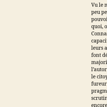
Vu le 
peu pe
pouvoi
quoi, 
Connai
capaci
leurs a
font d
majori
l’autor
le cito
fureur 
pragma
scruti
encore