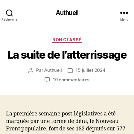
Authueil
Recherche
Menu
Catégories
NON CLASSÉ
La suite de l’atterrissage
Par
Authueil
15 juillet 2024
Auteur
Date
de
de
sur
19 commentaires
l’article
l’article
La
suite
de
l’atterrissage
La première semaine post-législatives a été
marquée par une forme de déni, le Nouveau
Front populaire, fort de ses 182 députés sur 577