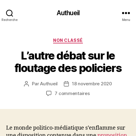
Authueil
Recherche
Menu
Catégories
NON CLASSÉ
L’autre débat sur le
floutage des policiers
Par
Authueil
18 novembre 2020
Auteur
Date
de
de
sur
7 commentaires
l’article
l’article
L’autre
débat
sur
le
floutage
Le monde politico-médiatique s’enflamme sur
des
une disposition contenue dans une
proposition