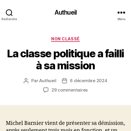
Authueil
Recherche
Menu
Catégories
NON CLASSÉ
La classe politique a failli
à sa mission
Par
Authueil
6 décembre 2024
Auteur
Date
de
de
sur
29 commentaires
l’article
l’article
La
classe
politique
a
failli
Michel Barnier vient de présenter sa démission,
à
après seulement trois mois en fonction, et un