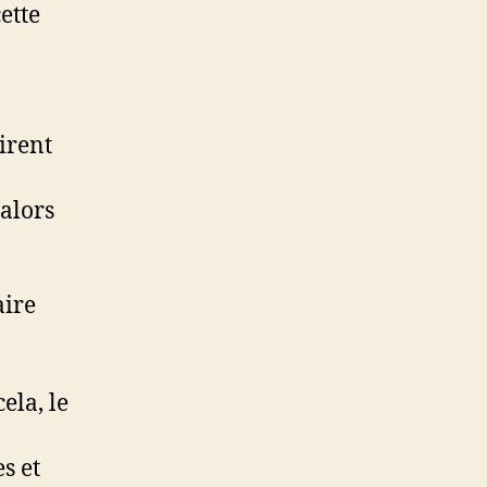
ette
tirent
 alors
aire
ela, le
s et