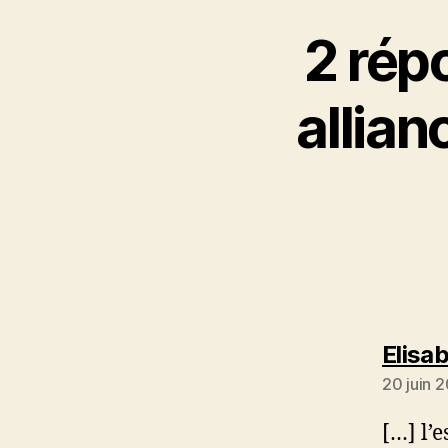
2 rép
allia
Elisab
20 juin 
[…] l’