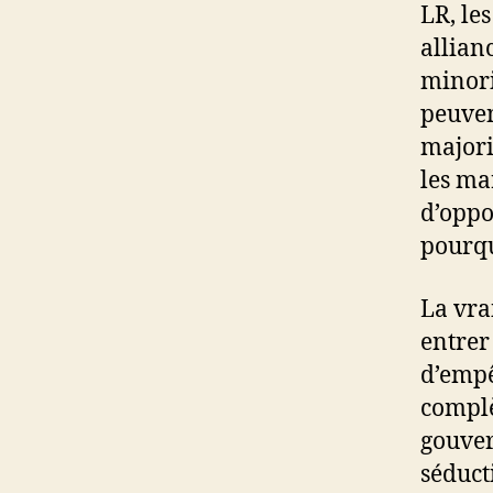
LR, le
allian
minori
peuven
majori
les ma
d’oppo
pourqu
La vra
entrer
d’empê
complè
gouver
séduct