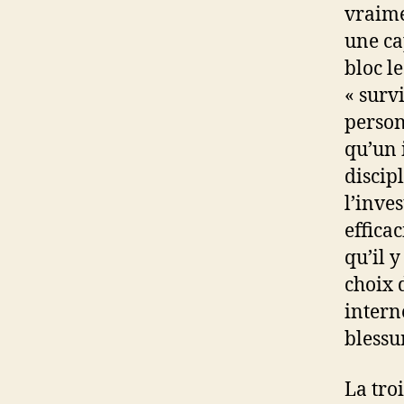
vraime
une ca
bloc l
« surv
person
qu’un 
discip
l’inve
effica
qu’il 
choix 
intern
blessu
La tro