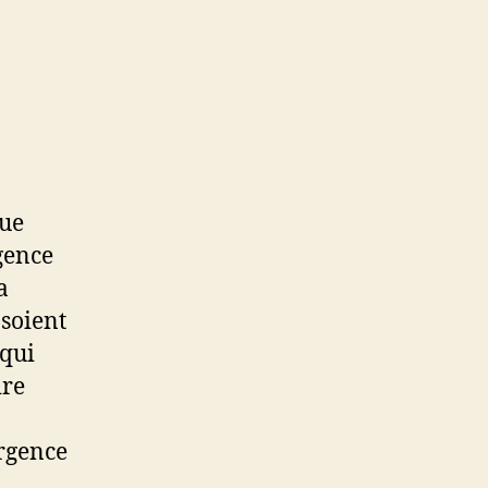
que
gence
a
 soient
 qui
ire
rgence