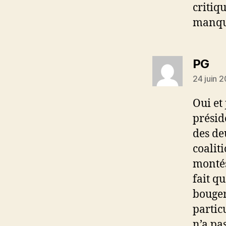
critiq
manque
dit 
PG
24 juin 2
Oui et 
présid
des de
coaliti
montés
fait q
bouger 
partic
n’a pas