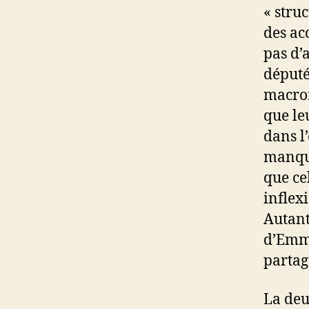
« stru
des acc
pas d’
député
macron
que le
dans l
manque
que cel
inflex
Autant
d’Emma
partag
La deu