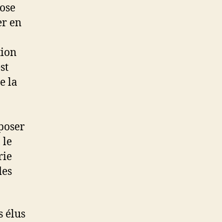
pose
er en
tion
st
e la
pposer
 le
rie
des
s élus