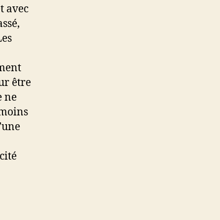
et avec
assé,
Les
iment
ur être
e ne
 moins
d’une
cité