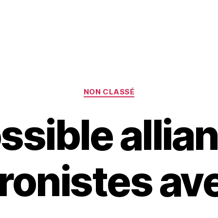
Catégories
NON CLASSÉ
ssible allia
onistes av