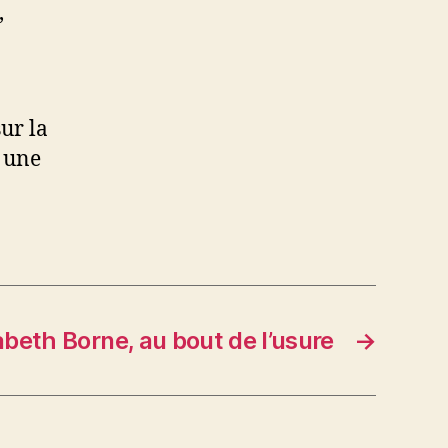
,
ur la
à une
abeth Borne, au bout de l’usure
→