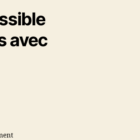
ssible
s avec
t :
oment