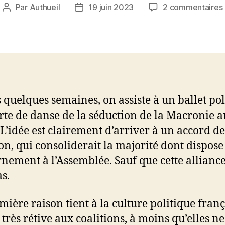
Par
Authueil
19 juin 2023
2 commentaires
Auteur
Date
de
de
l’article
l’article
 quelques semaines, on assiste à un ballet pol
rte de danse de la séduction de la Macronie 
 L’idée est clairement d’arriver à un accord de
ion, qui consoliderait la majorité dont dispose
nement à l’Assemblée. Sauf que cette alliance
as.
mière raison tient à la culture politique franç
 très rétive aux coalitions, à moins qu’elles ne