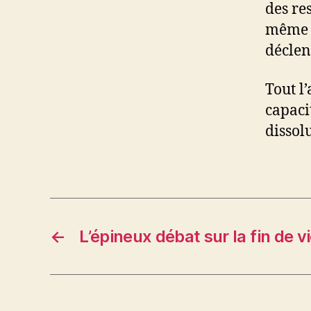
des re
même s
déclen
Tout l
capaci
dissolu
←
L’épineux débat sur la fin de v