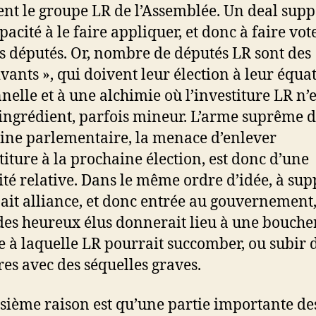
nt le groupe LR de l’Assemblée. Un deal sup
pacité à le faire appliquer, et donc à faire vot
es députés. Or, nombre de députés LR sont des
ivants », qui doivent leur élection à leur équa
nelle et à une alchimie où l’investiture LR n’e
ingrédient, parfois mineur. L’arme suprême d
line parlementaire, la menace d’enlever
stiture à la prochaine élection, est donc d’une
cité relative. Dans le même ordre d’idée, à su
y ait alliance, et donc entrée au gouvernement,
des heureux élus donnerait lieu à une bouche
e à laquelle LR pourrait succomber, ou subir 
res avec des séquelles graves.
isième raison est qu’une partie importante de