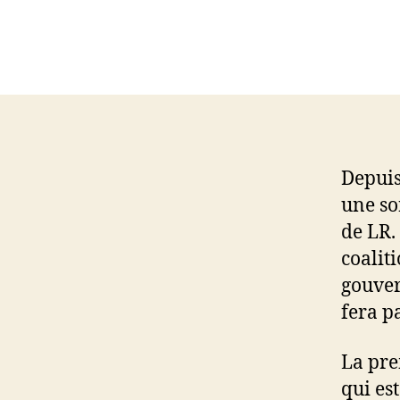
Depuis
une so
de LR.
coalit
gouver
fera p
La pre
qui est