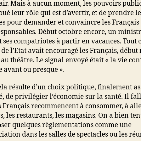
clair. Mais à aucun moment, les pouvoirs publi
oué leur rôle qui est d’avertir, et de prendre le
s pour demander et convaincre les Français 
esponsables. Début octobre encore, un minist
it ses compatriotes à partir en vacances. Tou
f de l’Etat avait encouragé les Français, début
 au théâtre. Le signal envoyé était « la vie co
avant ou presque ».
ela résulte d’un choix politique, finalement as
 de privilégier l’économie sur la santé. Il fall
s Français recommencent à consommer, à all
rs, les restaurants, les magasins. On a bien ten
ser quelques règlementations comme une
ciation dans les salles de spectacles ou les ré