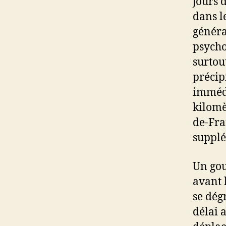
jours 
dans l
généra
psycho
surtou
précip
immédi
kilomè
de-Fra
supplé
Un gou
avant 
se dég
délai 