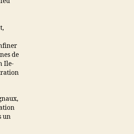
 feu
t,
nfiner
ines de
 Ile-
tration
gnaux,
ation
s un