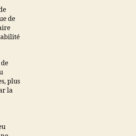
de
que de
aire
abilité
 de
au
s, plus
ar la
e
eu