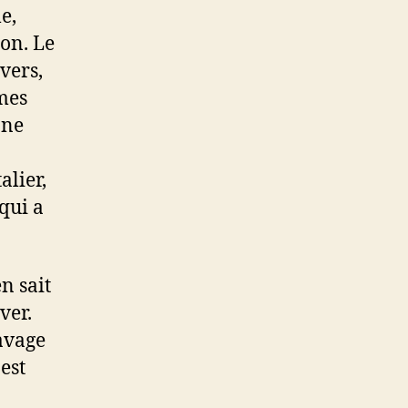
e,
on. Le
ivers,
mes
nne
alier,
qui a
n sait
ver.
lavage
est