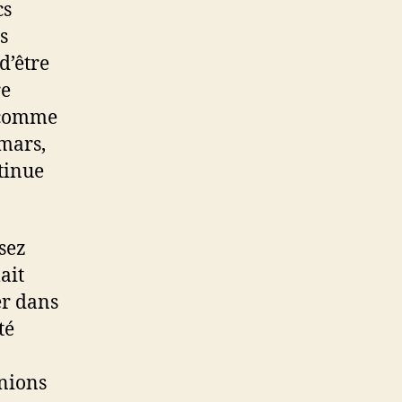
cs
s
d’être
re
t comme
 mars,
ntinue
sez
ait
er dans
té
unions