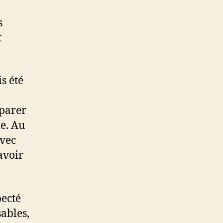
s
t
s été
éparer
e. Au
avec
avoir
pecté
sables,