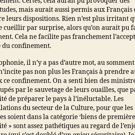
ement. Certes, cela aurait pu provoquer des
tudes, mais aurait aussi permis aux Français 
e leurs dispositions. Rien n’est plus irritant 
e cueillir par surprise, alors qu’on aurait pu f
ent. Cela ne facilite pas franchement l’accept
e du confinement.
ophonie, il n’y a pas d’autre mot, au somment
, n’incite pas non plus les Français à prendre 
x ce confinement. On a senti bien des ministre
upés par le sauvetage de leurs ouailles, que p
ité de préparer le pays à l’inéluctable. Les
ulations du secteur de la Culture, pour que les
res soient dans la catégorie ‘biens de premièr
ité » sont assez pathétiques au regard de l’enj