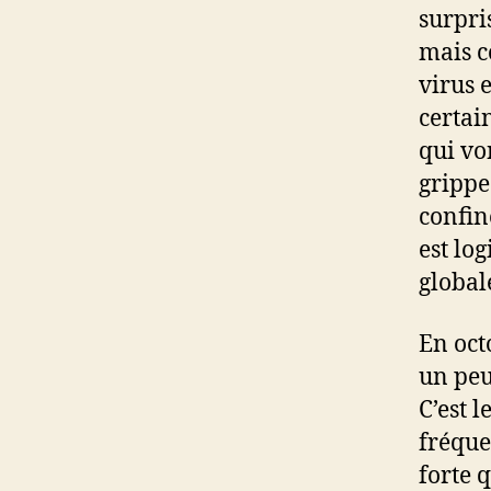
surpri
mais c
virus e
certai
qui vo
grippe
confin
est lo
global
En octo
un peu
C’est l
fréque
forte 