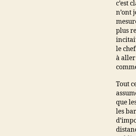
c’est 
n’ont j
mesure
plus r
incita
le che
à aller
comme 
Tout c
assumé,
que le
les ba
d’impo
distan