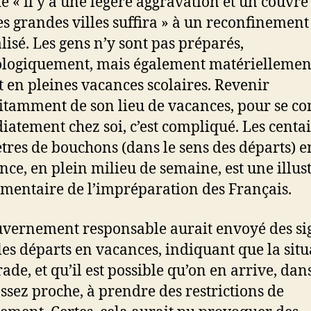
de « il y a une légère aggravation et un couvre
es grandes villes suffira » à un reconfinement
lisé. Les gens n’y sont pas préparés,
logiquement, mais également matériellemen
t en pleines vacances scolaires. Revenir
itamment de son lieu de vacances, pour se co
atement chez soi, c’est compliqué. Les centa
tres de bouchons (dans le sens des départs) en
nce, en plein milieu de semaine, est une illus
mentaire de l’impréparation des Français.
vernement responsable aurait envoyé des si
les départs en vacances, indiquant que la situ
rade, et qu’il est possible qu’on en arrive, dan
assez proche, à prendre des restrictions de