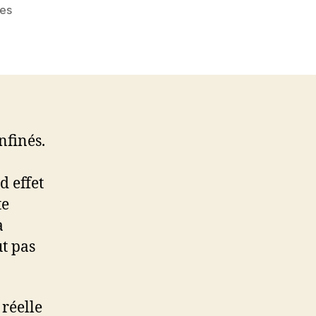
sur
es
La
vaste
blague
du
second
confinement
nfinés.
d effet
te
a
ut pas
 réelle