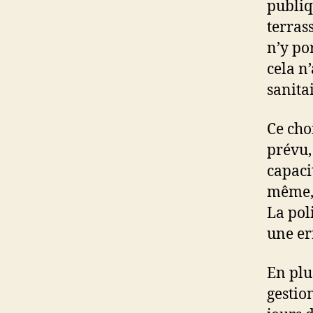
publiq
terras
n’y po
cela n
sanitai
Ce cho
prévu,
capacit
même, 
La pol
une er
En plu
gestio