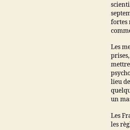
scienti
septem
fortes 
commen
Les me
prises,
mettre
psycho
lieu de
quelqu
un ma
Les Fr
les règ