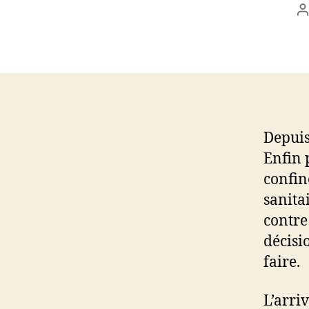
A
d
l
Depuis
Enfin 
confin
sanita
contre 
décisi
faire.
L’arri