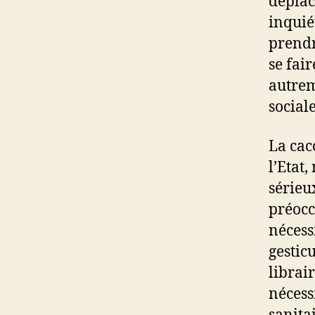
déplac
inquié
prendr
se fair
autrem
social
La cac
l’Etat
sérieu
préocc
nécess
gestic
librai
nécess