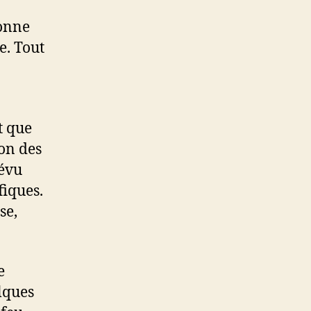
sonne
e. Tout
t que
ion des
révu
fiques.
se,
e
lques