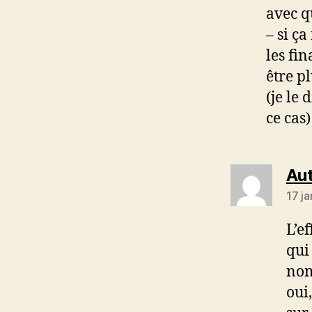
avec qu
– si ç
les fi
être p
(je le 
ce cas)
Aut
17 j
L’ef
qui
nom
oui