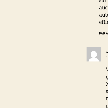
sur
auc
auto
eff
PAR A
1