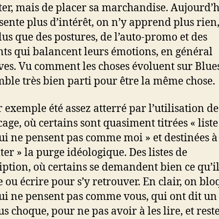
ter, mais de placer sa marchandise. Aujourd’h
sente plus d’intérêt, on n’y apprend plus rien,
plus que des postures, de l’auto-promo et des
nts qui balancent leurs émotions, en général
ves. Vu comment les choses évoluent sur Blues
ble très bien parti pour être la même chose.
r exemple été assez atterré par l’utilisation des
cage, où certains sont quasiment titrées « liste
ui ne pensent pas comme moi » et destinées à
iter » la purge idéologique. Des listes de
iption, où certains se demandent bien ce qu’il
 ou écrire pour s’y retrouver. En clair, on blo
ui ne pensent pas comme vous, qui ont dit un
s choque, pour ne pas avoir à les lire, et rest