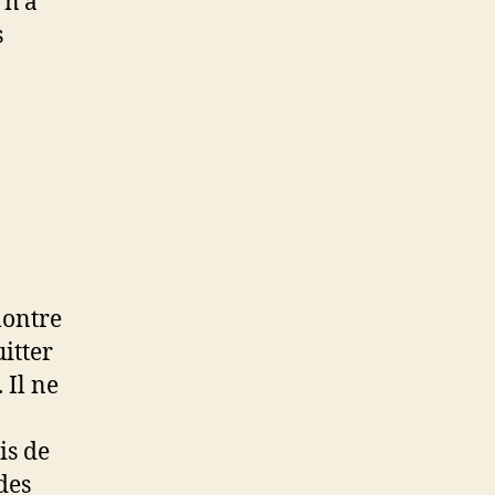
 n’a
s
montre
itter
 Il ne
is de
des