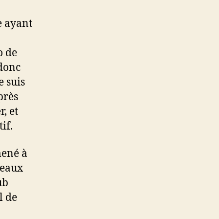
e ayant
o de
 donc
e suis
près
, et
if.
mené à
éseaux
ub
l de