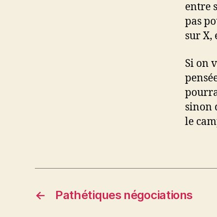
entre s
pas po
sur X,
Si on 
pensée
pourra
sinon 
le cam
←
Pathétiques négociations