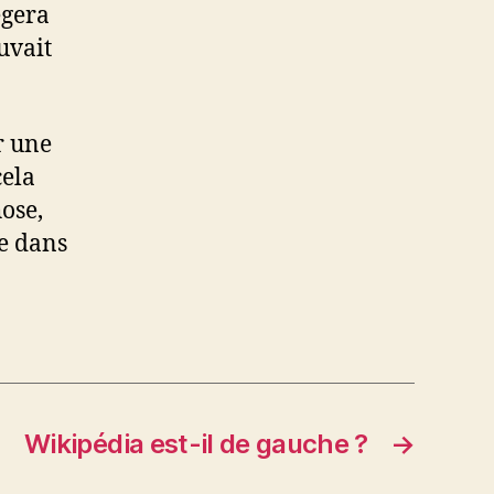
ègera
uvait
r une
cela
hose,
re dans
Wikipédia est-il de gauche ?
→