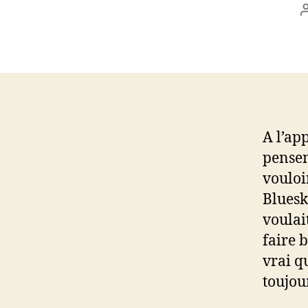
A l’ap
pensen
vouloi
Bluesk
voulai
faire 
vrai qu
toujour