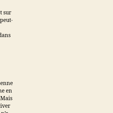
t sur
 peut-
 dans
sienne
me en
 Mais
river