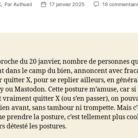
Par
Authueil
17 janvier 2025
19 commentair
Auteur
Date
de
de
l’article
l’article
proche du 20 janvier, nombre de personnes qu
t dans le camp du bien, annoncent avec frac
r quitter X, pour se replier ailleurs, en généra
y ou Mastodon. Cette posture m’amuse, car si
t vraiment quitter X (ou s’en passer), on pouva
bien avant, sans tambour ni trompette. Mais c’
e prendre la posture, c’est tellement plus cool.
s détesté les postures.