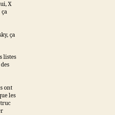
ui, X
 ça
ky, ça
 listes
 des
s ont
que les
 truc
er