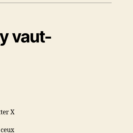
y vaut-
tter X
r ceux