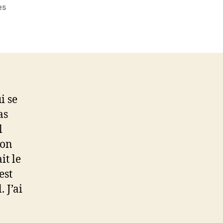
sur
es
Bluesky
vaut-
il
mieux
que
X
?
i se
as
l
 on
it le
est
 J’ai