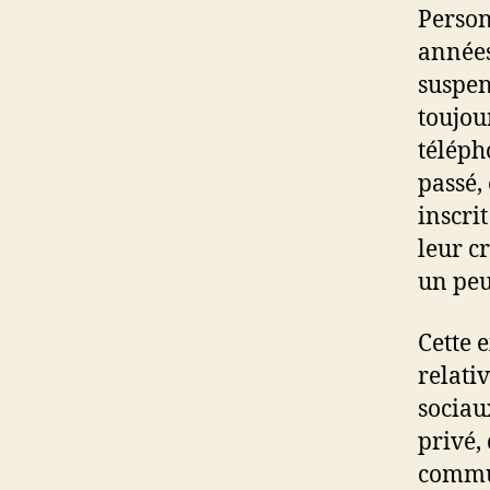
Person
années
suspen
toujou
télépho
passé,
inscri
leur cr
un peu
Cette 
relativ
sociau
privé,
commun