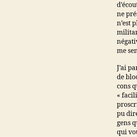
d’écou
ne pré
n’est 
milita
négati
me sem
J’ai pa
de blo
cons q
« facil
proscr
pu dire
gens q
qui vou