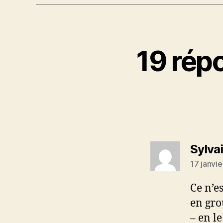
19 rép
Sylva
17 janvi
Ce n’e
en gro
– en l