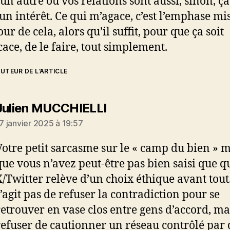
 un autre où vos relations sont aussi, sinon, ça
un intérêt. Ce qui m’agace, c’est l’emphase mi
ur de cela, alors qu’il suffit, pour que ça soit
icace, de le faire, tout simplement.
UTEUR DE L’ARTICLE
dit :
Julien MUCCHIELLI
7 janvier 2025 à 19:57
Votre petit sarcasme sur le « camp du bien » 
que vous n’avez peut-être pas bien saisi que qu
X/Twitter relève d’un choix éthique avant tout.
s’agit pas de refuser la contradiction pour se
retrouver en vase clos entre gens d’accord, ma
refuser de cautionner un réseau contrôlé par 