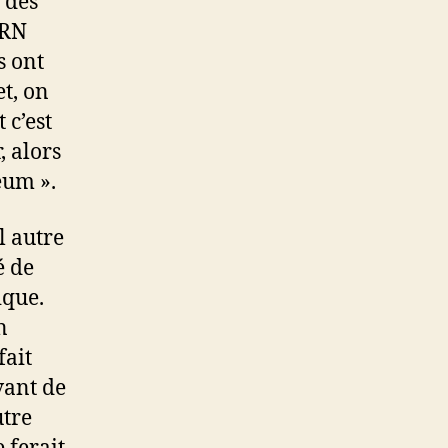
 des
 RN
s ont
et, on
 c’est
, alors
eum ».
l autre
é de
ique.
n
fait
vant de
utre