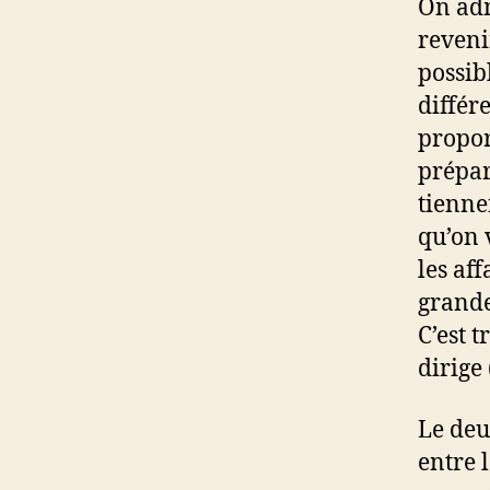
On adm
reveni
possibl
différe
propor
prépar
tienne
qu’on 
les af
grande
C’est 
dirige
Le deu
entre 