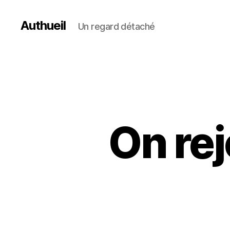
Authueil
Un regard détaché
On re