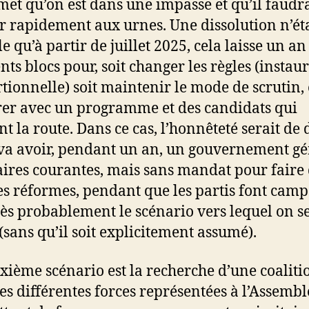
et qu’on est dans une impasse et qu’il faudr
r rapidement aux urnes. Une dissolution n’ét
e qu’à partir de juillet 2025, cela laisse un a
nts blocs pour, soit changer les règles (instaur
tionnelle) soit maintenir le mode de scrutin, 
er avec un programme et des candidats qui
nt la route. Dans ce cas, l’honnêteté serait de 
va avoir, pendant un an, un gouvernement gé
faires courantes, mais sans mandat pour faire
s réformes, pendant que les partis font cam
très probablement le scénario vers lequel on s
 (sans qu’il soit explicitement assumé).
xième scénario est la recherche d’une coaliti
les différentes forces représentées à l’Assembl