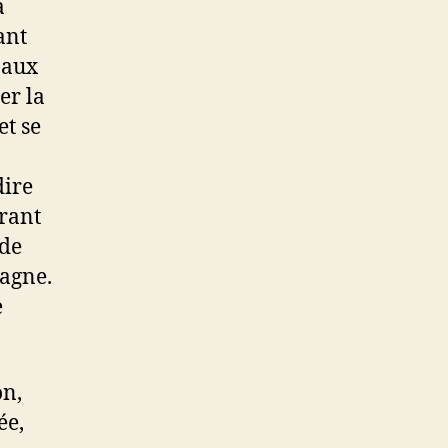
a
ant
n aux
er la
et se
dire
rant
 de
pagne.
e
on,
ée,