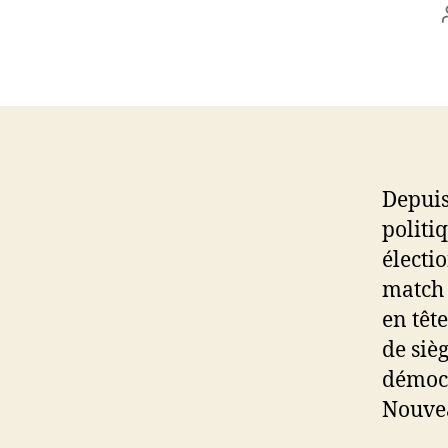
Depuis 
politi
électio
match 
en têt
de siè
démocr
Nouvea