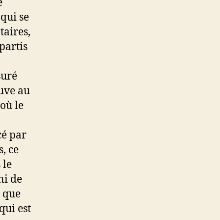
e
 qui se
taires,
partis
suré
ouve au
où le
cé par
s, ce
 le
ni de
e que
qui est