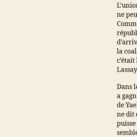
L’unio
ne peu
Comme 
républ
d’arri
la coal
c’était
Lassay
Dans l
a gagn
de Yae
ne dit 
puisse
semble