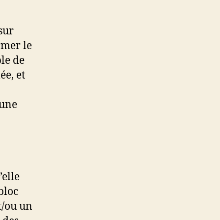
sur
rmer le
le de
ée, et
cune
elle
bloc
t/ou un