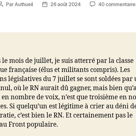
Par
Authueil
26 août 2024
40 commentaire
Auteur
Date
de
de
l’article
l’article
le mois de juillet, je suis atterré par la classe
que française (élus et militants compris). Les
ns législatives du 7 juillet se sont soldées par
nul, où le RN aurait dû gagner, mais bien qu’
e en nombre de voix, n’est que troisième en 
ges. Si quelqu’un est légitime à crier au déni d
atie, c’est bien le RN. Et certainement pas le
u Front populaire.