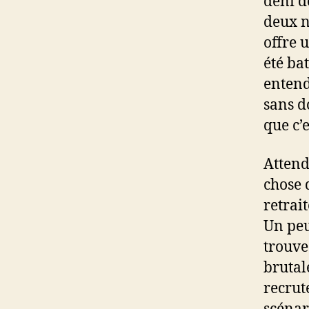
déni d
deux n
offre 
été bat
entend
sans do
que c’e
Attend
chose 
retrai
Un peu
trouve 
brutal
recrut