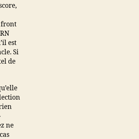
score,
 front
 RN
il est
cle. Si
tel de
u’elle
lection
rien
»
ez ne
 cas