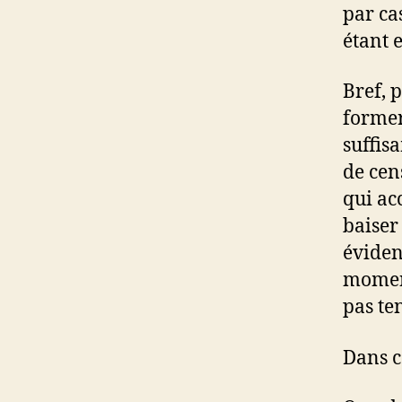
par ca
étant e
Bref, 
former
suffis
de cen
qui ac
baiser 
éviden
moment
pas te
Dans c