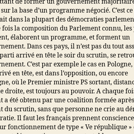
tant de former un gouvernement majoritair
, sur la base d’un programme négocié. C’est ce
ait dans la plupart des démocraties parlemen
 fois la composition du Parlement connu, les 
ent, élaborent un programme, et forment un
nement. Dans ces pays, il n’est pas du tout as
parti arrivé en tête le soir du scrutin, se retr
nement. C’est par exemple le cas en Pologne, 
rivé en tête, est dans l’opposition, ou encore
gne, où le Premier ministre PS sortant, distan
e droite, est toujours au pouvoir. A chaque foi
at a été obtenu par une coalition formée après
at du scrutin, sans que personne ne crie au dé
atie. Il faut les français prennent conscienc
leur fonctionnement de type « Ve république » 