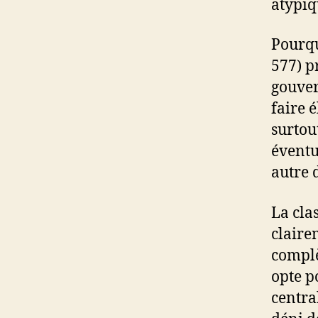
atypiq
Pourqu
577) pr
gouver
faire 
surtou
éventu
autre 
La cla
claire
complè
opte p
centra