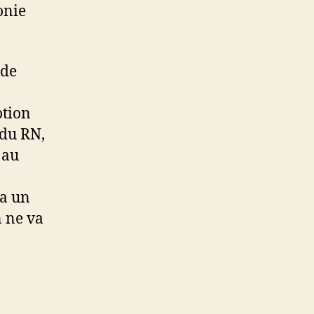
onie
 de
otion
 du RN,
 au
ra un
 ne va