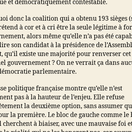
ue et démocratiquement contestable.
oi donc la coalition qui a obtenu 193 sièges (
étend à cor et à cri être la seule légitime à fo
nement, alors même qu’elle n’a pas été capab
élire son candidat à la présidence de l’Assembl
t, qu’il existe une majorité pour renverser cet
el gouvernement ? On ne verrait ça dans au
démocratie parlementaire.
sse politique française montre qu’elle n’est
ment pas à la hauteur de l’enjeu. Elle refuse
tement la deuxième option, sans assumer qu’
our la première. Le bloc de gauche comme le 
l cherchent à biaiser, avec une mauvaise foi e