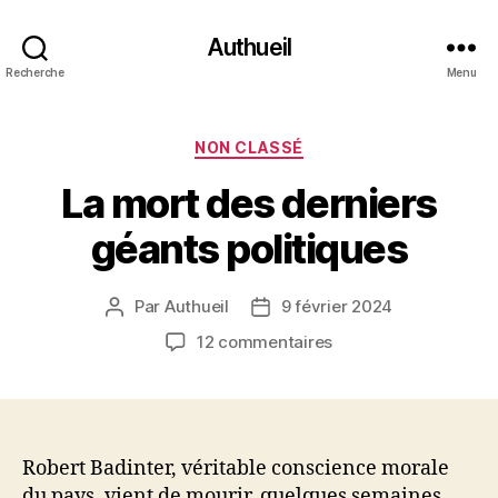
Authueil
Recherche
Menu
Catégories
NON CLASSÉ
La mort des derniers
géants politiques
Par
Authueil
9 février 2024
Auteur
Date
de
de
sur
12 commentaires
l’article
l’article
La
mort
des
derniers
géants
Robert Badinter, véritable conscience morale
politiques
du pays, vient de mourir, quelques semaines