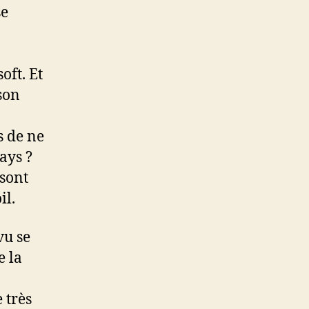
se
oft. Et
son
s de ne
ays ?
 sont
il.
vu se
e la
e très