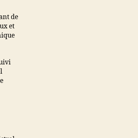
ant de
ux et
nique
uivi
l
re