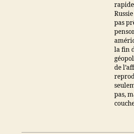
rapide
Russie
pas pr
penson
améric
la fin
géopol
de l’a
reprod
seulem
pas, m
couche