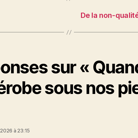
De la non-qualité
onses sur « Quand
érobe sous nos pi
it :
r 2026 à 23:15