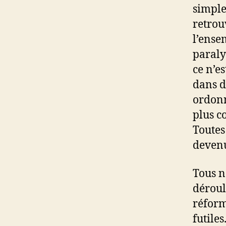
simple
retrou
l’ense
paralys
ce n’e
dans d
ordonn
plus c
Toutes
devenu
Tous n
déroul
réform
futiles