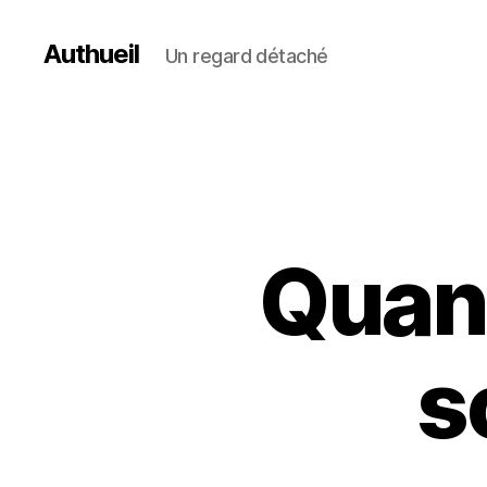
Authueil
Un regard détaché
Quand
s