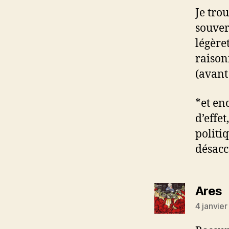
Je tro
souver
légère
raison
(avant
*et en
d’effe
politi
désacc
d
Ares
4 janvie