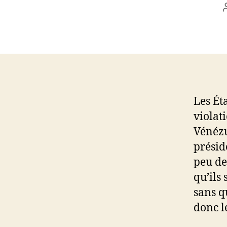
Les Ét
violat
Vénézu
présid
peu de
qu’ils 
sans q
donc l