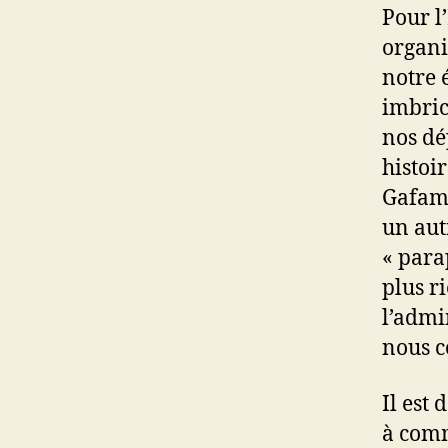
Pour l
organi
notre 
imbric
nos dé
histoi
Gafam 
un aut
« para
plus r
l’admi
nous co
Il est
à comm