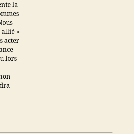
nte la
 sommes
 Nous
allié »
s acter
sance
u lors
 non
ndra