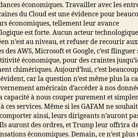
ances économiques. Travailler avec les entr
aines du Cloud est une évidence pour beauc
urs économiques, tellement leur avance
logique est forte. Aucun acteur technologiqu
en n’est au niveau, et refuser de recourir aux
es des AWS, Microsoft et Google, c’est flinguer 
itivité économique, pour des craintes jusqu’i
ent chimériques. Aujourd’hui, c’est beaucou
évident, car la question n’est même plus la c
vernement américain d’accéder à nos donnée
a capacité à nous couper purement et simpl
s à ces services. Même si les GAFAM ne souhai
 comporter ainsi, leurs dirigeants n’auront pas
 Ils auront des ordres, et Trump leur offrira d
sations économiques. Demain, ce n’est plus