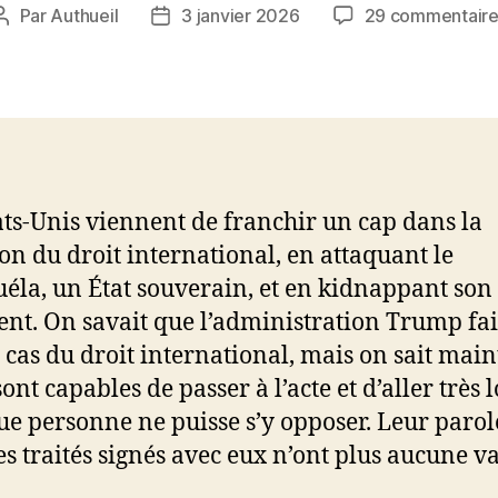
Par
Authueil
3 janvier 2026
29 commentaire
Auteur
Date
de
de
l’article
l’article
ats-Unis viennent de franchir un cap dans la
ion du droit international, en attaquant le
éla, un État souverain, et en kidnappant son
ent. On savait que l’administration Trump fai
 cas du droit international, mais on sait mai
sont capables de passer à l’acte et d’aller très l
ue personne ne puisse s’y opposer. Leur parole
es traités signés avec eux n’ont plus aucune va