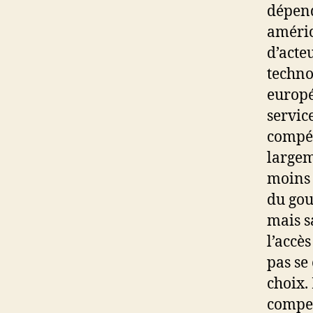
dépend
améric
d’acte
techno
europé
servic
compét
largem
moins 
du gou
mais s
l’accè
pas se
choix.
compen