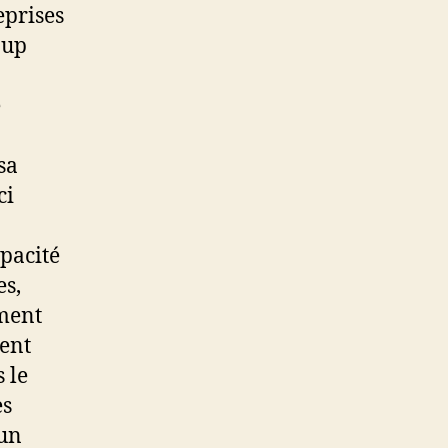
eprises
oup
e
sa
ci
p
apacité
s,
ement
tent
 le
es
 un