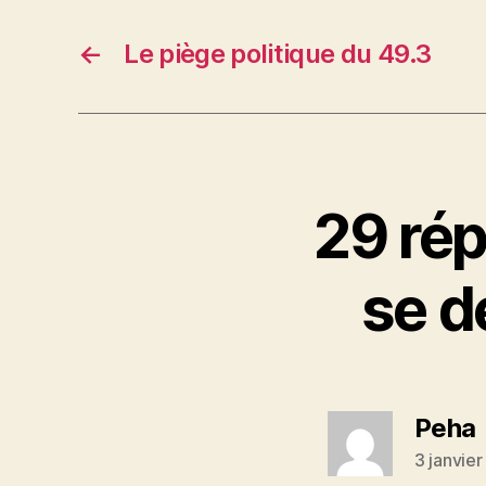
←
Le piège politique du 49.3
29 rép
se d
d
Peha
3 janvie