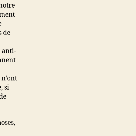
 notre
ement
e
s de
 anti-
ennent
 n’ont
, si
 de
hoses,