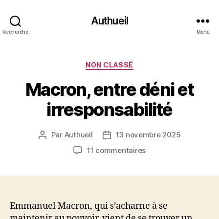
Authueil
Recherche
Menu
Catégories
NON CLASSÉ
Macron, entre déni et
irresponsabilité
Par
Authueil
13 novembre 2025
Auteur
Date
de
de
sur
11 commentaires
l’article
l’article
Macron,
entre
déni
et
irresponsabilité
Emmanuel Macron, qui s’acharne à se
maintenir au pouvoir, vient de se trouver un