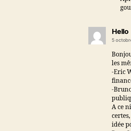
gou
d
Hello
5 octobr
Bonjou
les mê
-Eric 
financ
-Bruno
publiq
A ce n
certes
idée p