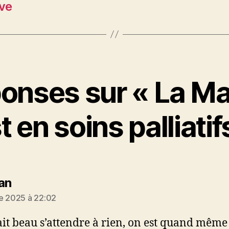
ive
onses sur « La M
t en soins palliatif
dit :
an
e 2025 à 22:02
it beau s’attendre à rien, on est quand même