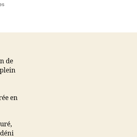
sur
es
La
Macronie
est
en
soins
palliatifs
on de
plein
rée en
uré,
 déni