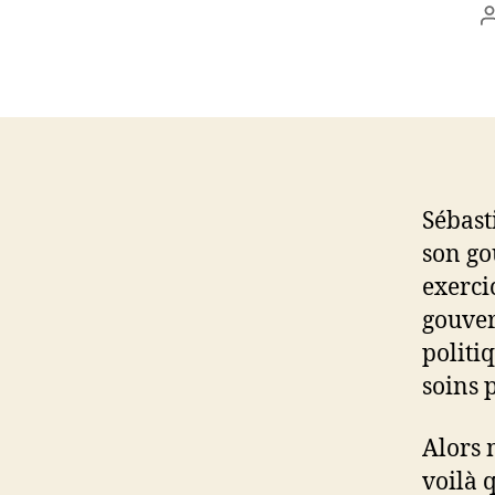
l
Sébast
son go
exerci
gouve
politi
soins p
Alors 
voilà 