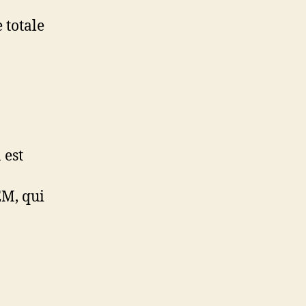
 totale
 est
EM, qui