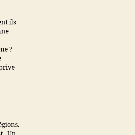
nt ils
nne
me ?
e
 prive
égions.
t . Un