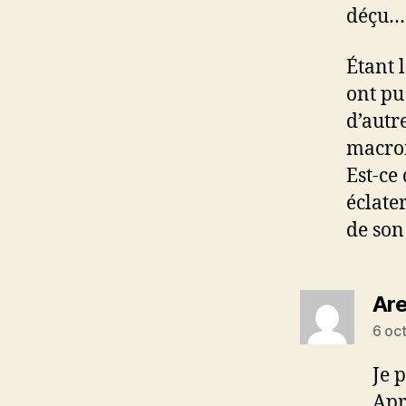
déçu…
Étant 
ont pu
d’autr
macron
Est-ce
éclate
de son
Ar
6 oc
Je 
Apr