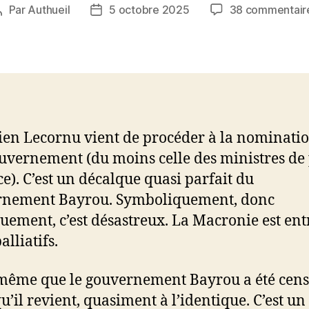
Par
Authueil
5 octobre 2025
38 commentair
Auteur
Date
de
de
’article
l’article
ien Lecornu vient de procéder à la nominati
uvernement (du moins celle des ministres de 
ce). C’est un décalque quasi parfait du
rnement Bayrou. Symboliquement, donc
quement, c’est désastreux. La Macronie est ent
alliatifs.
même que le gouvernement Bayrou a été cens
qu’il revient, quasiment à l’identique. C’est un