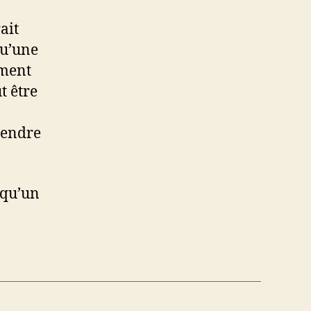
ait
qu’une
ement
t être
prendre
lqu’un