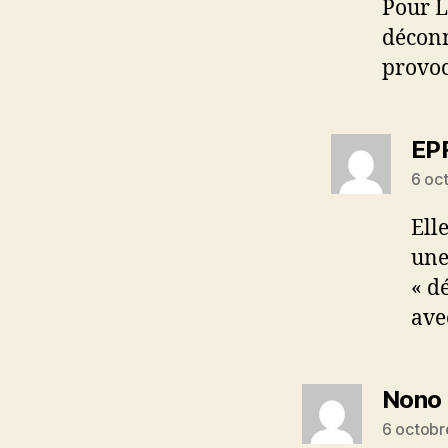
Pour L
déconn
provoc
EP
6 oc
Ell
une
« d
avec
Nono
6 octobr