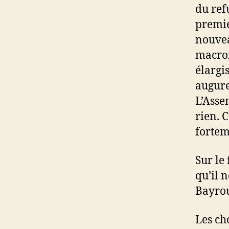
du ref
premie
nouvea
macron
élargi
augure
L’Asse
rien. 
fortem
Sur le
qu’il 
Bayrou
Les cho