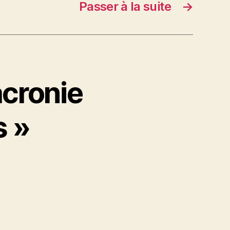
Passer à la suite
→
acronie
s »