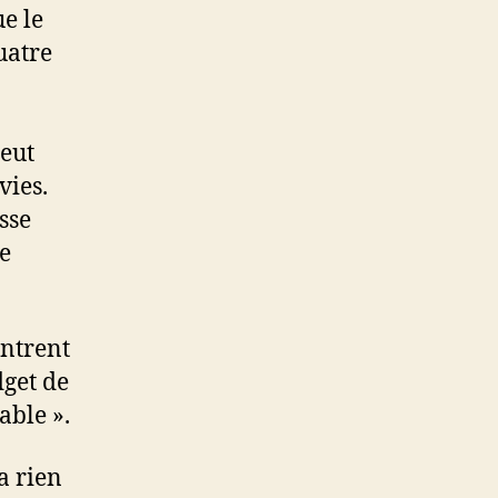
ue le
uatre
peut
vies.
sse
e
ontrent
dget de
able ».
a rien