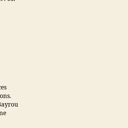
ces
ions.
 Bayrou
une