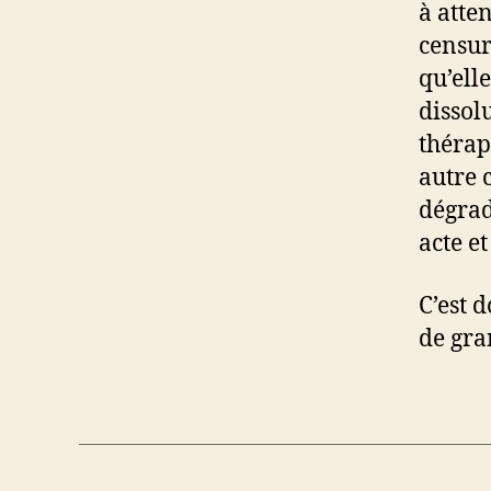
à atte
censur
qu’ell
dissol
thérap
autre
dégrad
acte e
C’est 
de gra