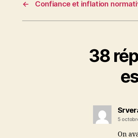
←
Confiance et inflation normat
38 rép
es
Srver
5 octobr
On ava