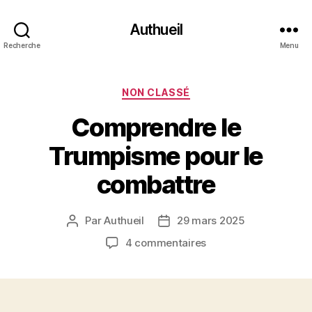
Authueil
Recherche
Menu
Catégories
NON CLASSÉ
Comprendre le
Trumpisme pour le
combattre
Par
Authueil
29 mars 2025
Auteur
Date
de
de
sur
4 commentaires
l’article
l’article
Comprendre
le
Trumpisme
pour