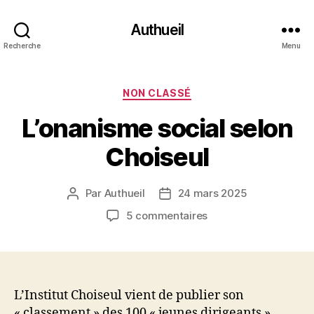
Authueil
Recherche
Menu
Catégories
NON CLASSÉ
L’onanisme social selon
Choiseul
Par
Authueil
24 mars 2025
Auteur
Date
de
de
sur
5 commentaires
l’article
l’article
L’onanisme
social
selon
Choiseul
L’Institut Choiseul vient de publier son
« classement » des 100 « jeunes dirigeants »