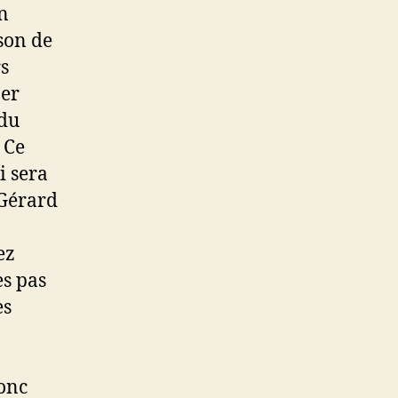
n
son de
rs
per
 du
 Ce
i sera
 Gérard
ez
es pas
es
donc