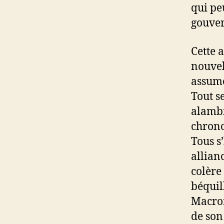
qui pe
gouve
Cette 
nouvel
assumé
Tout s
alambi
chrono
Tous s
allianc
colère
béquil
Macron
de son