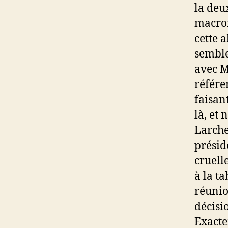
la deu
macron
cette 
semble
avec M
référe
faisan
là, et
Larcher
présid
cruelle
à la ta
réunio
décisi
Exacte