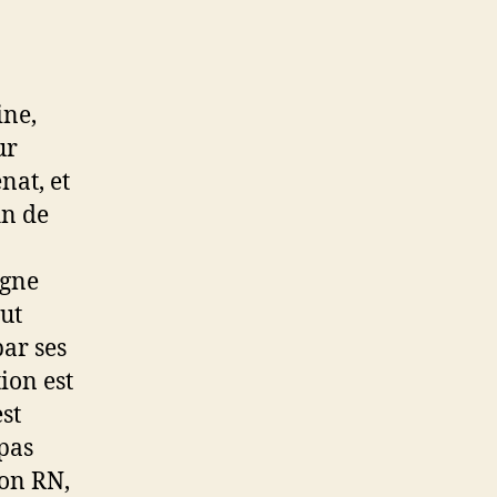
ine,
ur
nat, et
in de
igne
aut
par ses
ion est
est
(pas
non RN,