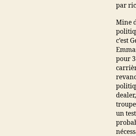
par ri
Mine d
politi
c’est 
Emmanu
pour 3 
carriè
revanch
politiq
dealer,
troupe
un test
probab
nécess