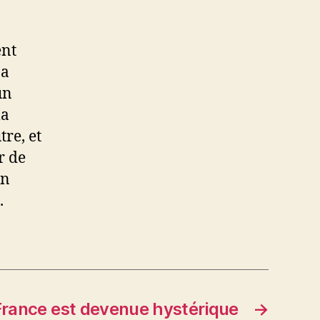
ent
 a
un
la
re, et
r de
en
.
France est devenue hystérique
→