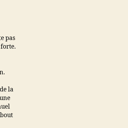
te pas
forte.
n.
 de la
 une
nuel
 bout