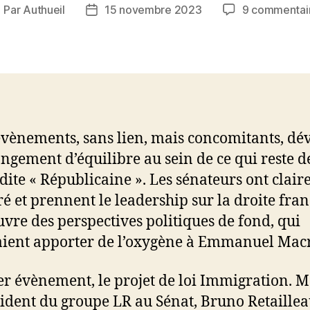
Par
Authueil
15 novembre 2023
9 commentai
uteur
Date
e
de
article
l’article
vènements, sans lien, mais concomitants, dév
ngement d’équilibre au sein de ce qui reste d
 dite « Républicaine ». Les sénateurs ont clai
ré et prennent le leadership sur la droite fran
uvre des perspectives politiques de fond, qui
ient apporter de l’oxygène à Emmanuel Mac
r évènement, le projet de loi Immigration. 
sident du groupe LR au Sénat, Bruno Retaillea