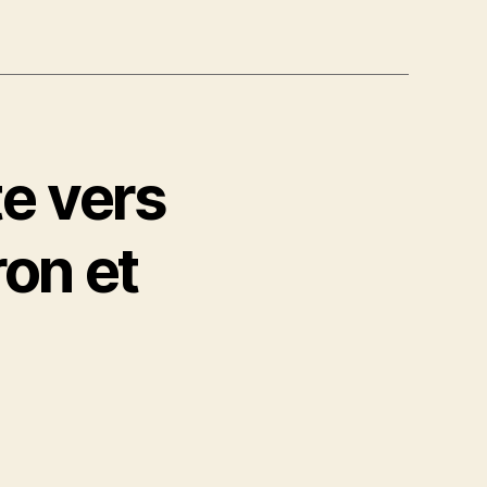
te vers
ron et