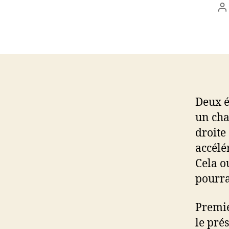
A
d
l’
Deux é
un cha
droite
accélé
Cela o
pourra
Premie
le pré