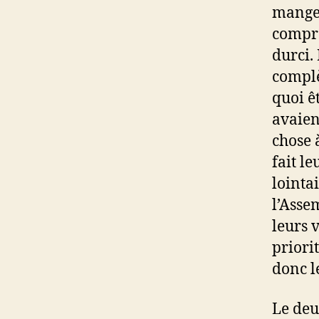
manger
compro
durci.
complè
quoi êt
avaien
chose 
fait l
lointai
l’Asse
leurs 
priori
donc l
Le deu