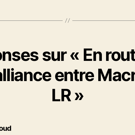
nses sur « En rou
lliance entre Mac
LR »
dit :
oud