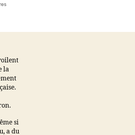
sur
res
En
route
vers
une
alliance
entre
Macron
oilent
et
e la
LR
rement
çaise.
ron.
Même si
u, a du