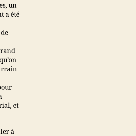
es, un
t a été
 de
grand
 qu’on
arrain
pour
a
ial, et
ler à