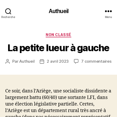
Authueil
Recherche
Menu
Catégories
NON CLASSÉ
La petite lueur à gauche
sur
Par
Authueil
2 avril 2023
7 commentaires
Auteur
Date
La
de
de
pet
l’article
l’article
lue
à
ga
Ce soir, dans l’Ariège, une socialiste dissidente a
largement battu (60/40) une sortante LFI, dans
une élection législative partielle. Certes,
l’Ariège est un département rural très ancré à