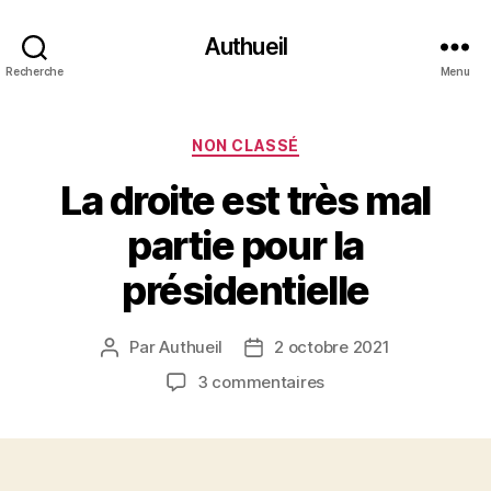
Authueil
Recherche
Menu
Catégories
NON CLASSÉ
La droite est très mal
partie pour la
présidentielle
Par
Authueil
2 octobre 2021
Auteur
Date
de
de
sur
3 commentaires
l’article
l’article
La
droite
est
très