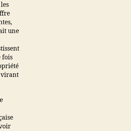
 les
ffre
ntes,
ait une
tissent
 fois
opriété
 virant
me
çaise
voir