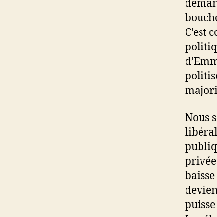
demand
bouché
C’est 
politi
d’Emma
politi
majori
Nous s
libéral
publiq
privée.
baisse
devien
puisse