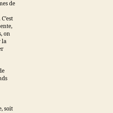
mes de
 C’est
ente,
s, on
 la
er
de
nds
, soit