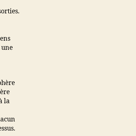
orties.
gens
z une
sphère
hère
à la
hacun
essus.