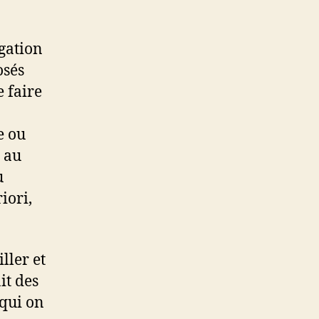
igation
osés
e faire
e ou
 au
u
iori,
ller et
it des
 qui on