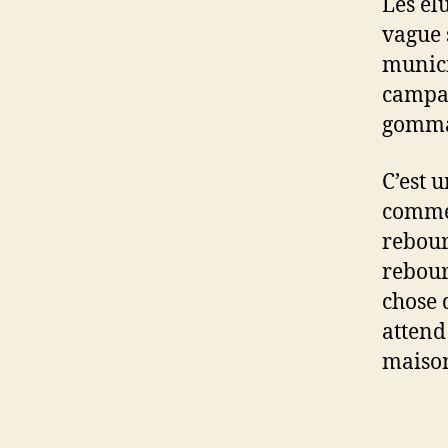
Les él
vague 
munici
campag
gomman
C’est u
commen
rebours
rebour
chose 
attend
maison