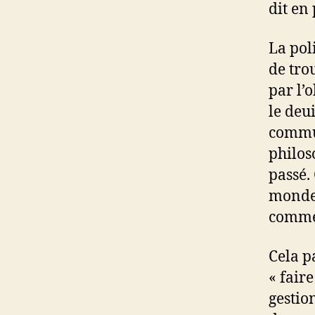
dit en 
La pol
de tro
par l’
le deu
commun
philos
passé.
monde 
comme 
Cela p
« faire
gestio