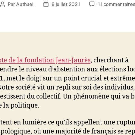
Par
Authueil
8 juillet 2021
11 commentaire
Auteur
Date
de
de
l’article
l’article
te de la fondation Jean-Jaurès
, cherchant à
ndre le niveau d’abstention aux élections lo
1, met le doigt sur un point crucial et extrê
Notre société vit un repli sur soi des individus
estissent du collectif. Un phénomène qui va 
 la politique.
ttent en lumière ce qu’ils appellent une ruptu
pologique, où une majorité de français se rep