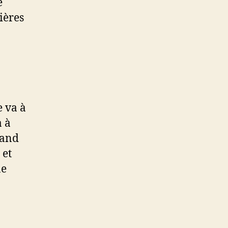
e
ières
e va à
a à
rand
 et
ne