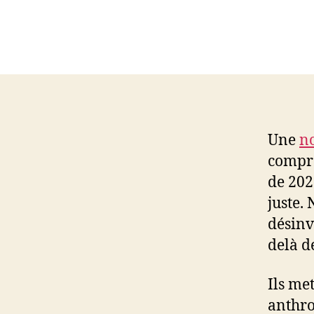
Une
no
compre
de 202
juste. 
désinv
delà de
Ils me
anthro