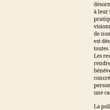
désorm
à leur
pratiq
vision
de nom
est dé
toutes 
Les re
rendre
bénévo
concrè
personn
une ca
La poli