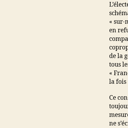
L’élec
schéma
« sur-
en ref
compar
coprop
de la 
tous l
« Franc
la fois
Ce con
toujou
mesure
ne s’éc