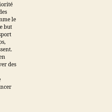
iorité
des
omme le
e but
sport
ps,
ssent.
’en
ver des
e
ancer