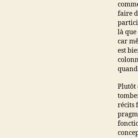
commen
faire 
partic
là que
car mê
est bi
colonn
quand 
Plutôt
tomber
récits
pragma
foncti
concep