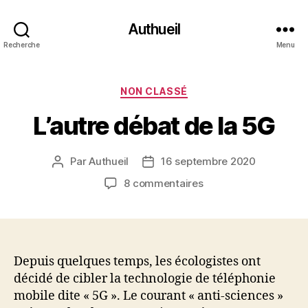
Authueil
Recherche
Menu
Catégories
NON CLASSÉ
L’autre débat de la 5G
Par
Authueil
16 septembre 2020
Auteur
Date
de
de
sur
8 commentaires
l’article
l’article
L’autre
débat
de
la
5G
Depuis quelques temps, les écologistes ont
décidé de cibler la technologie de téléphonie
mobile dite « 5G ». Le courant « anti-sciences »