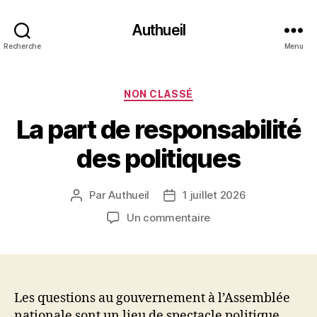
Authueil
Recherche
Menu
Catégories
NON CLASSÉ
La part de responsabilité
des politiques
Par
Authueil
1 juillet 2026
Auteur
Date
de
de
sur
Un commentaire
l’article
l’article
La
part
de
responsabilité
des
Les questions au gouvernement à l’Assemblée
politiques
nationale sont un lieu de spectacle politique,