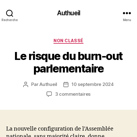
Authueil
Recherche
Menu
Catégories
NON CLASSÉ
Le risque du burn-out
parlementaire
Par
Authueil
10 septembre 2024
Auteur
Date
de
de
sur
3 commentaires
l’article
l’article
Le
risque
du
burn-
out
La nouvelle configuration de l’Assemblée
parlementaire
nationale, sans majorité claire, donne