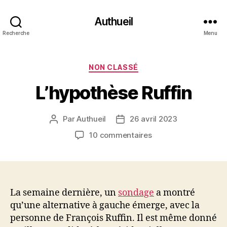
Authueil
Recherche
Menu
Catégories
NON CLASSÉ
L’hypothèse Ruffin
Par
Authueil
26 avril 2023
Auteur
Date
de
de
sur
10 commentaires
l’article
l’article
L’hypothèse
Ruffin
La semaine dernière, un
sondage
a montré
qu’une alternative à gauche émerge, avec la
personne de François Ruffin. Il est même donné