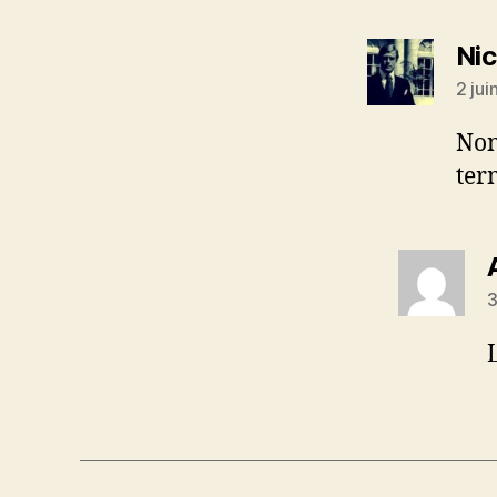
Ni
2 jui
Non
ter
3