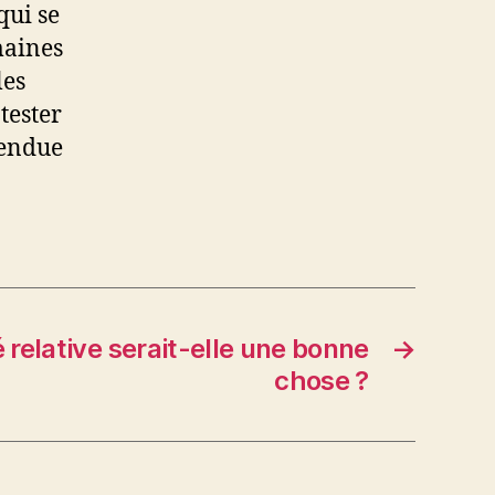
qui se
maines
les
tester
tendue
 relative serait-elle une bonne
→
chose ?