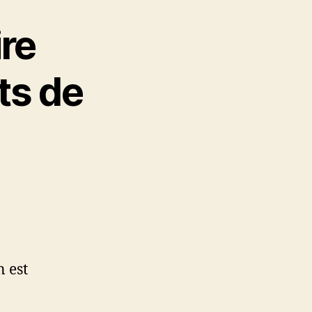
ire
ts de
 est
.