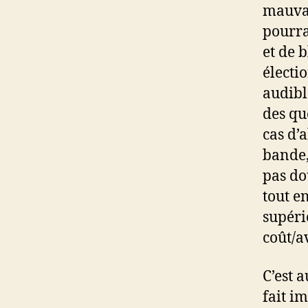
mauvai
pourra
et de b
électio
audibl
des qu
cas d’
bande,
pas do
tout e
supérie
coût/a
C’est 
fait i