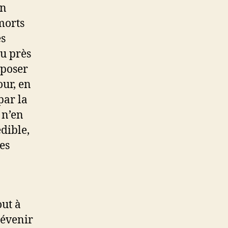
on
morts
es
eu près
 poser
our, en
par la
 n’en
dible,
es
out à
révenir