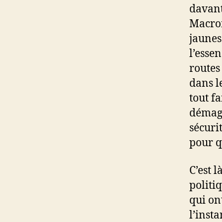
davant
Macron
jaunes
l’essen
routes 
dans le
tout fa
démago
sécurit
pour q
C’est l
politi
qui on
l’inst