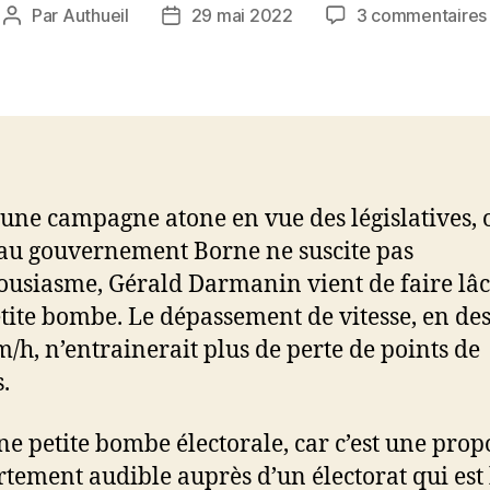
Par
Authueil
29 mai 2022
3 commentaires
Auteur
Date
de
de
l’article
l’article
 une campagne atone en vue des législatives, 
u gouvernement Borne ne suscite pas
ousiasme, Gérald Darmanin vient de faire lâ
tite bombe. Le dépassement de vitesse, en de
m/h, n’entrainerait plus de perte de points de
.
une petite bombe électorale, car c’est une prop
ortement audible auprès d’un électorat qui est