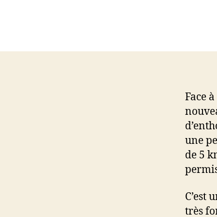
Face à
nouvea
d’enth
une pe
de 5 k
permis
C’est 
très f