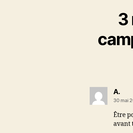
3 
camp
dit :
A.
30 mai 2
Être p
avant 