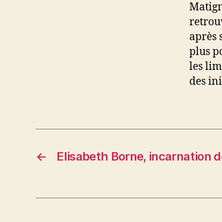
Matign
retrou
après 
plus p
les li
des ini
←
Elisabeth Borne, incarnation d