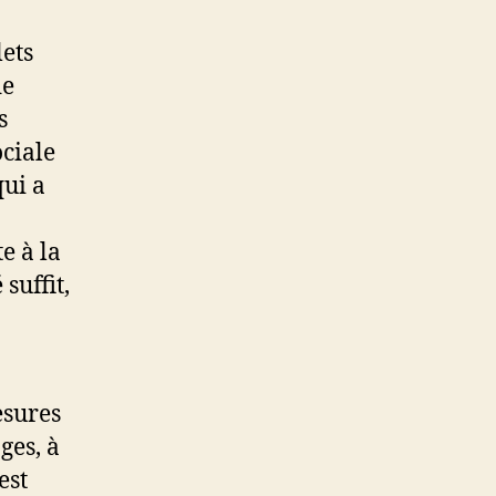
lets
de
s
ociale
qui a
e à la
suffit,
esures
ges, à
est