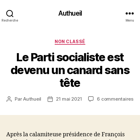
Authueil
Recherche
Menu
Catégories
NON CLASSÉ
Le Parti socialiste est
devenu un canard sans
tête
su
Par
Authueil
21 mai 2021
6 commentaires
Auteur
Date
Le
de
de
Par
l’article
l’article
soc
es
de
Après la calamiteuse présidence de François
un