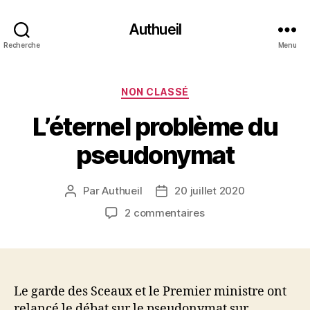
Authueil
Recherche
Menu
Catégories
NON CLASSÉ
L’éternel problème du
pseudonymat
Par
Authueil
20 juillet 2020
Auteur
Date
de
de
sur
2 commentaires
l’article
l’article
L’éternel
problème
du
pseudonymat
Le garde des Sceaux et le Premier ministre ont
relancé le débat sur le pseudonymat sur