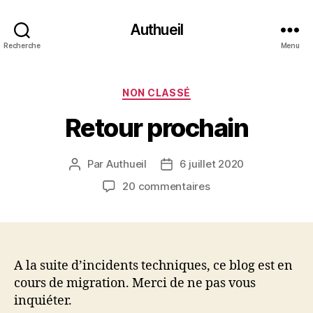
Authueil
Recherche
Menu
Catégories
NON CLASSÉ
Retour prochain
Par
Authueil
6 juillet 2020
Auteur
Date
de
de
sur
20 commentaires
l’article
l’article
Retour
prochain
A la suite d’incidents techniques, ce blog est en
cours de migration. Merci de ne pas vous
inquiéter.