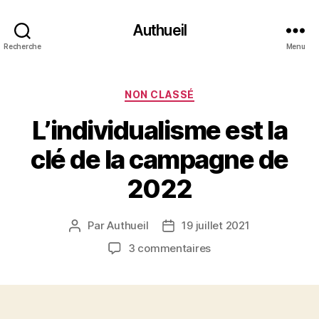
Authueil
Recherche
Menu
Catégories
NON CLASSÉ
L’individualisme est la
clé de la campagne de
2022
Par
Authueil
19 juillet 2021
Auteur
Date
de
de
sur
3 commentaires
l’article
l’article
L’individualisme
est
la
clé