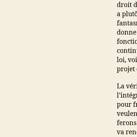
droit d
a plut
fantasm
donne 
foncti
contin
loi, v
projet 
La vér
l’intég
pour f
veulen
ferons
va ren