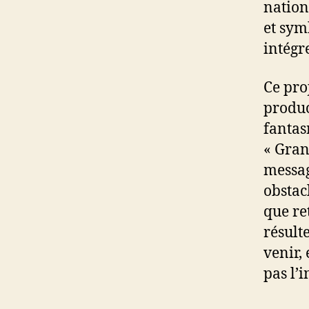
nation
et sym
intégre
Ce pro
product
fantas
« Gran
message
obstac
que re
résult
venir,
pas l’i