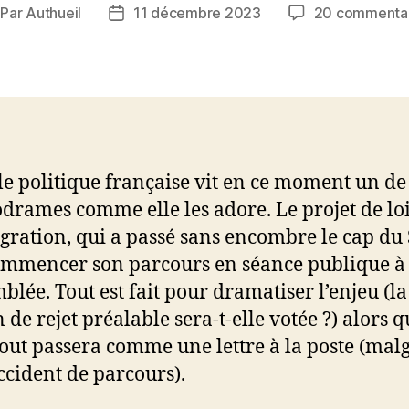
Par
Authueil
11 décembre 2023
20 commentai
teur
Date
e
de
rticle
l’article
le politique française vit en ce moment un de
drames comme elle les adore. Le projet de loi
gration, qui a passé sans encombre le cap du 
ommencer son parcours en séance publique à
mblée. Tout est fait pour dramatiser l’enjeu (la
 de rejet préalable sera-t-elle votée ?) alors q
 tout passera comme une lettre à la poste (mal
accident de parcours).