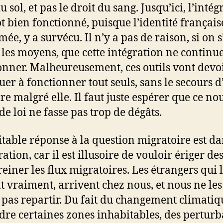
u sol, et pas le droit du sang. Jusqu’ici, l’intég
ôt bien fonctionné, puisque l’identité française
ée, y a survécu. Il n’y a pas de raison, si on s
les moyens, que cette intégration ne continue
onner. Malheureusement, ces outils vont devo
uer à fonctionner tout seuls, sans le secours 
oire malgré elle. Il faut juste espérer que ce n
de loi ne fasse pas trop de dégâts.
itable réponse à la question migratoire est d
ration, car il est illusoire de vouloir ériger d
reiner les flux migratoires. Les étrangers qui 
t vraiment, arrivent chez nous, et nous ne les
 pas repartir. Du fait du changement climatiq
dre certaines zones inhabitables, des perturb