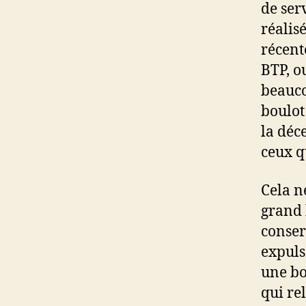
de ser
réalis
récent
BTP, o
beauco
boulot 
la déc
ceux qu
Cela n
grand l
conser
expuls
une bo
qui re