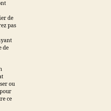
ont
ier de
rez pas
 ayant
e de
n
at
user ou
 pour
re ce