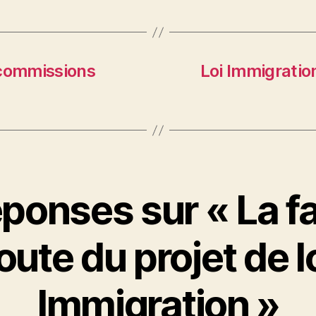
 commissions
Loi Immigration
éponses sur « La f
oute du projet de l
Immigration »