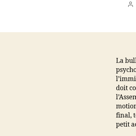
Au
d
l’a
La bul
psycho
l’immi
doit c
l’Asse
motion
final,
petit 