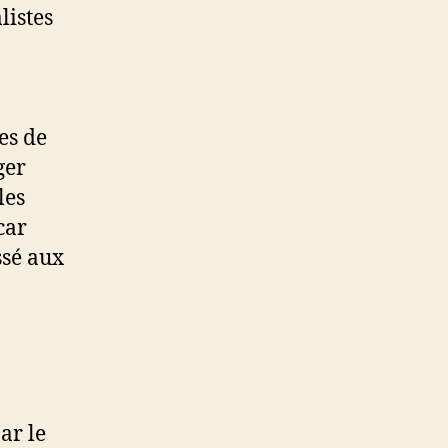
listes
es de
ger
les
car
ssé aux
ar le