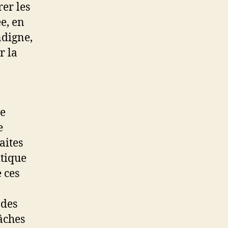
er les
e, en
digne,
r la
re
e
aites
itique
 ces
 des
tâches