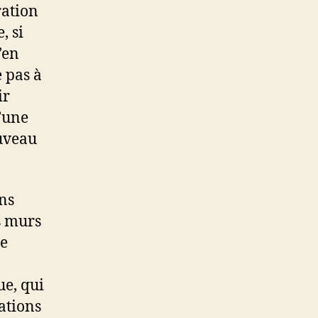
ration
, si
’en
 pas à
ir
d’une
ouveau
ans
es murs
le
ue, qui
ations