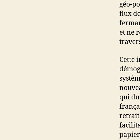
géo-po
flux d
ferman
et ne r
traver
Cette 
démogr
systèm
nouvea
qui du
frança
retrait
facilit
papiers