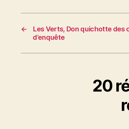
←
Les Verts, Don quichotte des
d’enquête
20 r
r