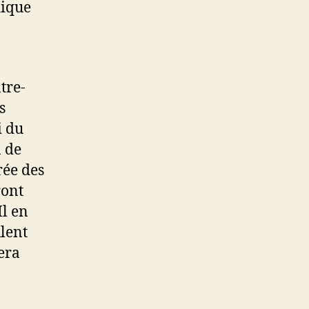
dique
tre-
s
i du
 de
rée des
ront
Il en
lent
era