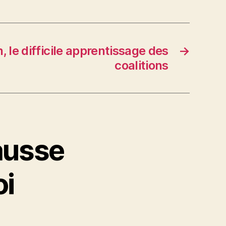
, le difficile apprentissage des
→
coalitions
ausse
oi