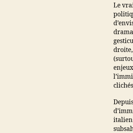
Le vra
politi
d’envi
dramat
gestic
droite
(surto
enjeux
l’immi
cliché
Depuis
d’immi
italie
subsah